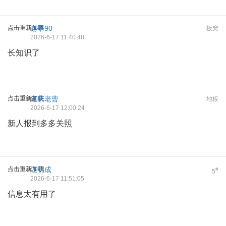
点击重新加载
谢平90
板凳
2026-6-17 11:40:48
长知识了
点击重新加载
延庆老曹
地板
2026-6-17 12:00:24
新人报到多多关照
点击重新加载
汪明成
#
5
2026-6-17 11:51:05
信息太有用了