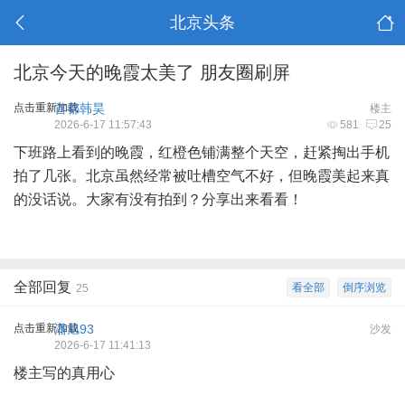
北京头条
北京今天的晚霞太美了 朋友圈刷屏
点击重新加载
首都韩昊
楼主
2026-6-17 11:57:43
581
25
下班路上看到的晚霞，红橙色铺满整个天空，赶紧掏出手机
拍了几张。北京虽然经常被吐槽空气不好，但晚霞美起来真
的没话说。大家有没有拍到？分享出来看看！
全部回复
看全部
倒序浏览
25
点击重新加载
潘旭93
沙发
2026-6-17 11:41:13
楼主写的真用心