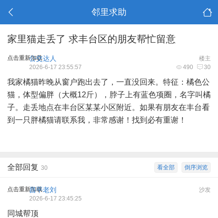
邻里求助
家里猫走丢了 求丰台区的朋友帮忙留意
点击重新加载
公交达人
楼主
2026-6-17 23:55:57
490
30
我家橘猫昨晚从窗户跑出去了，一直没回来。特征：橘色公
猫，体型偏胖（大概12斤），脖子上有蓝色项圈，名字叫橘
子。走丢地点在丰台区某某小区附近。如果有朋友在丰台看
到一只胖橘猫请联系我，非常感谢！找到必有重谢！
全部回复
看全部
倒序浏览
30
点击重新加载
昌平老刘
沙发
2026-6-17 23:45:25
同城帮顶