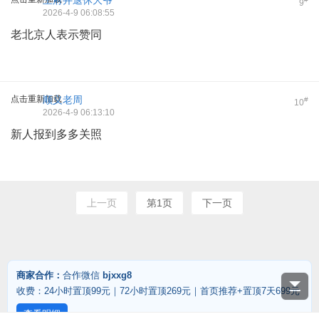
王府井退休大爷
9
2026-4-9 06:08:55
老北京人表示赞同
点击重新加载
顺义老周
#
10
2026-4-9 06:13:10
新人报到多多关照
上一页
第1页
下一页
商家合作：
合作微信
bjxxg8
收费：24小时置顶99元｜72小时置顶269元｜首页推荐+置顶7天699元
查看明细