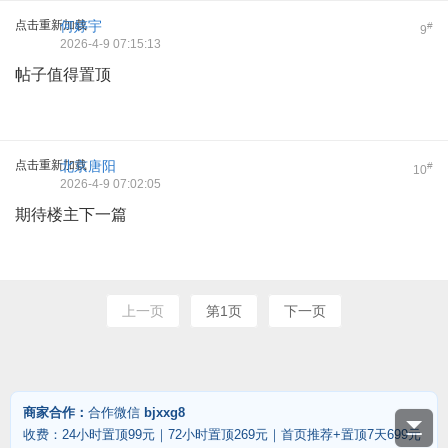
点击重新加载
何婷宇
#
9
2026-4-9 07:15:13
帖子值得置顶
点击重新加载
北京唐阳
#
10
2026-4-9 07:02:05
期待楼主下一篇
上一页
第1页
下一页
商家合作：
合作微信
bjxxg8
收费：24小时置顶99元｜72小时置顶269元｜首页推荐+置顶7天699元