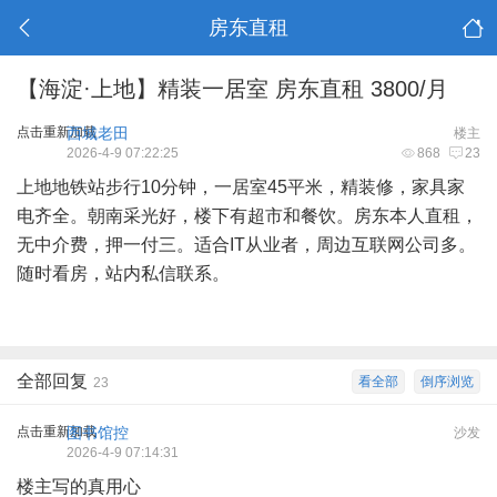
房东直租
【海淀·上地】精装一居室 房东直租 3800/月
点击重新加载
西城老田
楼主
2026-4-9 07:22:25
868
23
上地地铁站步行10分钟，一居室45平米，精装修，家具家
电齐全。朝南采光好，楼下有超市和餐饮。房东本人直租，
无中介费，押一付三。适合IT从业者，周边互联网公司多。
随时看房，站内私信联系。
全部回复
看全部
倒序浏览
23
点击重新加载
图书馆控
沙发
2026-4-9 07:14:31
楼主写的真用心