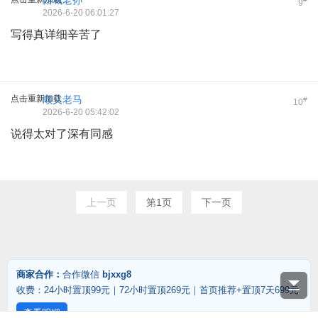
西城老孙
9
2026-6-20 06:01:27
写得真详细辛苦了
点击重新加载
顺义老马
#
10
2026-6-20 05:42:02
说得太对了深有同感
上一页
第1页
下一页
商家合作：
合作微信
bjxxg8
收费：24小时置顶99元｜72小时置顶269元｜首页推荐+置顶7天699元
查看明细