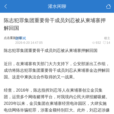
灌水闲聊
陈志犯罪集团重要骨干成员刘忍被从柬埔寨押
解回国
点击重新加载
赵军斌
楼主
2026-6-20 14:47:05
932
14
陈志犯罪集团重要骨干成员刘忍被从柬埔寨押解回国
近日，在柬埔寨有关部门大力支持下，公安部派出工作组，
成功将陈志犯罪集团重要骨干成员刘忍从柬埔寨金边押解回
国。这是中柬执法合作取得的又一战果。
经查，2016年，陈志指挥刘忍等人在柬埔寨创立金贝集
团，运营多个网络赌博平台，对我境内公民大肆招赌吸赌。
2020年以来，金贝集团在柬埔寨经营电诈园区，大肆实施
电信网络诈骗犯罪，涉案金额特别巨大。此外，刘忍还涉嫌