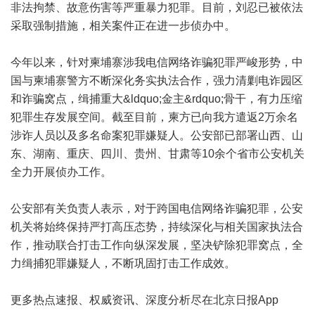
非法拘禁、故意伤害等严重暴力犯罪。目前，刘忍已被依法
采取强制措施，相关案件正在进一步侦办中。
今年以来，针对柬埔寨涉我电信网络诈骗犯罪严峻形势，中
国与柬埔寨警方不断深化务实执法合作，强力清剿电诈园区
和诈骗窝点，缉捕重大&ldquo;金主&rdquo;骨干，有力压缩
犯罪生存发展空间。截至目前，柬方已向我方遣返2万余名
涉诈人员以及多名命案犯罪嫌疑人。公安部已部署山西、山
东、湖南、重庆、四川、贵州、甘肃等10余个省市公安机关
全力开展侦办工作。
公安部有关负责人表示，对于跨国电信网络诈骗犯罪，公安
机关将始终保持严打高压态势，持续深化与相关国家执法合
作，推动联合打击工作向纵深发展，坚决铲除犯罪窝点，全
力缉捕犯罪嫌疑人，不断巩固打击工作成效。
更多热点速报、权威资讯、深度分析尽在北京日报App