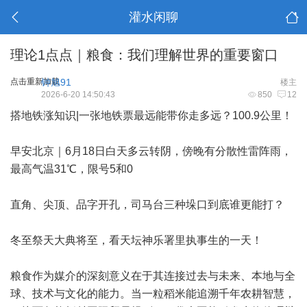
灌水闲聊
理论1点点｜粮食：我们理解世界的重要窗口
点击重新加载
钟旭91
楼主
2026-6-20 14:50:43
850
12
搭地铁涨知识|一张地铁票最远能带你走多远？100.9公里！
早安北京｜6月18日白天多云转阴，傍晚有分散性雷阵雨，
最高气温31℃，限号5和0
直角、尖顶、品字开孔，司马台三种垛口到底谁更能打？
冬至祭天大典将至，看天坛神乐署里执事生的一天！
粮食作为媒介的深刻意义在于其连接过去与未来、本地与全
球、技术与文化的能力。当一粒稻米能追溯千年农耕智慧，