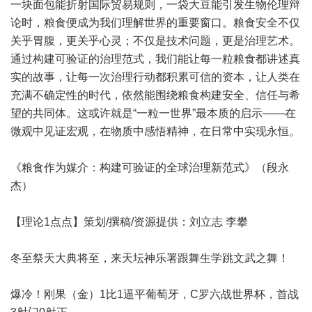
一块面包能折射国际贸易规则，一袋大豆能引发生物伦理辩
论时，粮食便成为我们理解世界的重要窗口。粮食安全不仅
关乎胃腹，更关乎心灵；不仅是技术问题，更是治理艺术。
通过构建可验证的治理范式，我们能让每一粒粮食都讲述真
实的故事，让每一次治理行动都积累可信的资本，让人类在
充满不确定性的时代，依然能围绕粮食构建安全、信任与希
望的共同体。这或许就是“一粒一世界”最本质的启示——在
微观中见证宏观，在物质中感悟精神，在日常中实现永恒。
《粮食作为媒介：构建可验证的全球治理新范式》（段永
杰）
【理论1点点】策划/撰稿/资源提供：刘立志 李攀
冬至祭天大典将至，来天坛神乐署跟舞生学跳文武之舞！
爆冷！刚果（金）1比1逼平葡萄牙，C罗六战世界杯，首战