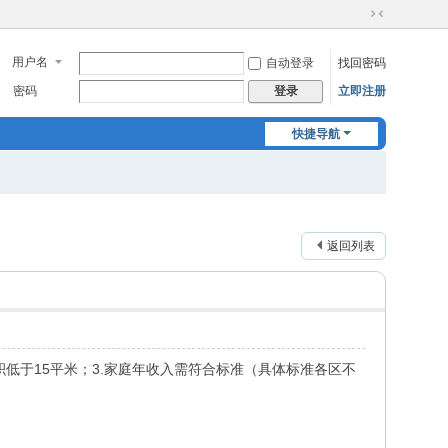
切
换
用户名
自动登录
找回密码
到
窄
密码
立即注册
登录
版
快捷导航
返回列表
积低于15平米；3.家庭年收入需符合标准（具体标准各区不
。