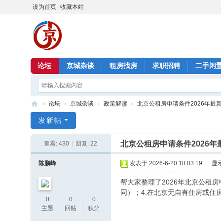
设为首页
收藏本站
论坛
京城杂谈
租房找房
求职招聘
二手闲
»
论坛
›
京城杂谈
›
政策解读
›
北京公租房申请条件2026年最
北
发新帖
京
北京公租房申请条件2026年
查看:
430
|
回复:
22
信
息
陈鹏峰
发表于 2026-6-20 18:03:19
|
显
港
帮大家整理了2026年北京公租
同）；4.在北京无自有住房或住
0
0
0
主题
回帖
积分