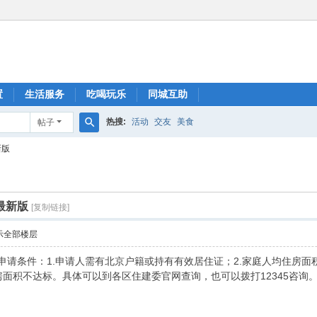
置
生活服务
吃喝玩乐
同城互助
热搜:
活动
交友
美食
帖子
搜
新版
索
最新版
[复制链接]
示全部楼层
房申请条件：1.申请人需有北京户籍或持有有效居住证；2.家庭人均住房面
房面积不达标。具体可以到各区住建委官网查询，也可以拨打12345咨询