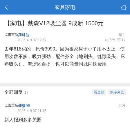
家具家电
【家电】戴森V12吸尘器 9成新 1500元
点击重新加载
罗月波
楼主
2026-4-9 07:17:57
725
17
去年618买的，原价3990。因为搬家房子小了用不太上。使
用次数不多，吸力强劲，配件齐全（地刷头、缝隙吸头、床
褥吸头）。海淀区自提，也可以商量同城闪送费用。
全部回复
看全部
倒序浏览
17
点击重新加载
田薇98
沙发
2026-4-9 07:11:46
新人报到多多关照