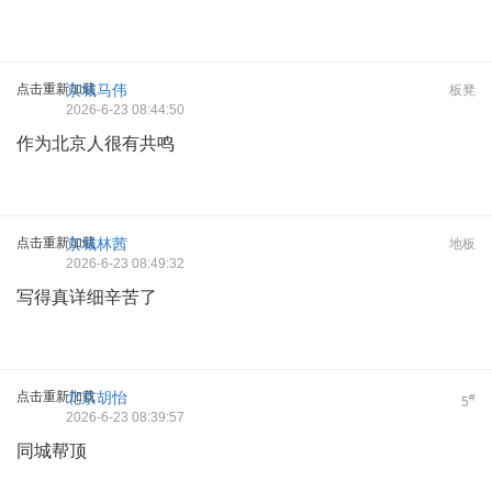
点击重新加载
京城马伟
板凳
2026-6-23 08:44:50
作为北京人很有共鸣
点击重新加载
京城林茜
地板
2026-6-23 08:49:32
写得真详细辛苦了
点击重新加载
北京胡怡
#
5
2026-6-23 08:39:57
同城帮顶