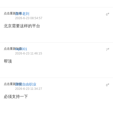
点击重新加载
昌平老刘
#
6
2026-6-23 08:54:57
北京需要这样的平台
点击重新加载
hq2001
#
7
2026-6-23 11:46:15
帮顶
点击重新加载
国贸自由职业
#
8
2026-6-23 11:34:27
必须支持一下