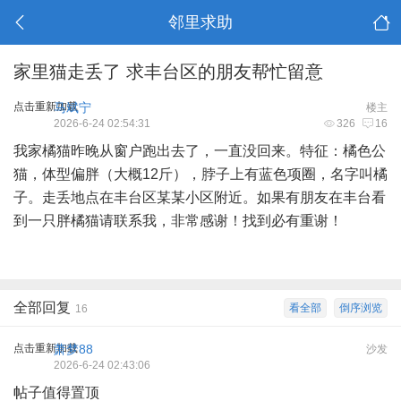
邻里求助
家里猫走丢了 求丰台区的朋友帮忙留意
点击重新加载
马斌宁
楼主
2026-6-24 02:54:31
326
16
我家橘猫昨晚从窗户跑出去了，一直没回来。特征：橘色公
猫，体型偏胖（大概12斤），脖子上有蓝色项圈，名字叫橘
子。走丢地点在丰台区某某小区附近。如果有朋友在丰台看
到一只胖橘猫请联系我，非常感谢！找到必有重谢！
全部回复
看全部
倒序浏览
16
点击重新加载
萧梦88
沙发
2026-6-24 02:43:06
帖子值得置顶