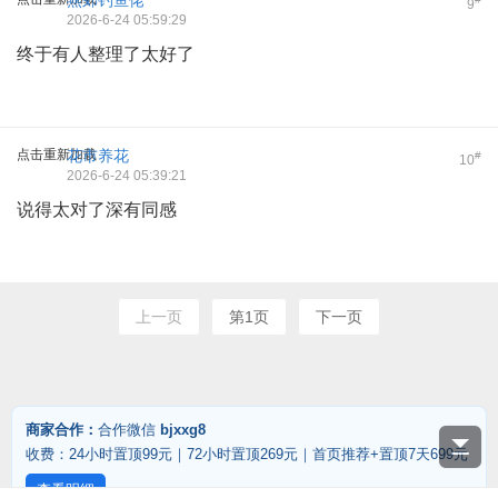
燕郊钓鱼佬
9
2026-6-24 05:59:29
终于有人整理了太好了
点击重新加载
花市养花
#
10
2026-6-24 05:39:21
说得太对了深有同感
上一页
第1页
下一页
商家合作：
合作微信
bjxxg8
收费：24小时置顶99元｜72小时置顶269元｜首页推荐+置顶7天699元
查看明细