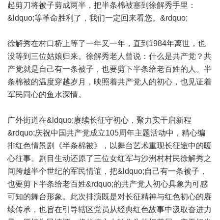
起剪刀将被子剪成两半，把半条棉被塞到徐解秀手里：
&ldquo;等革命胜利了，我们一定回来看您。&rdquo;
徐解秀在村口桥上等了一年又一年，直到1984年离世，也
没等到三位姑娘归来。徐解秀老人曾说：什么是共产党？共
产党就是自己有一条被子，也要剪下半条给老百姓的人。半
条棉被的温度穿越岁月，映照着共产党人的初心，也见证着
军民同心的鱼水深情。
广外街道在&ldquo;赓续长征守初心，聚力实干启新程
&rdquo;庆祝中国共产党成立105周年主题活动中，精心编
排红色情景剧《半条棉被》，以舞台艺术重现长征途中的暖
心往事。剧目生动还原了三位女红军与沙洲村村民徐解秀之
间跨越半个世纪的军民情谊，把&ldquo;自己有一条被子，
也要剪下半条给老百姓&rdquo;的共产党人初心具象为可感
可知的舞台形象。此次排演既是对长征精神与红色初心的赓
续传承，也旨在引导辖区党员从经典红色故事中汲取奋进力