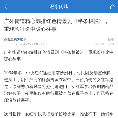
灌水闲聊
广外街道精心编排红色情景剧《半条棉被》，
重现长征途中暖心往事
点击重新加载
赵斌勇
楼主
2026-6-25 21:01:27
784
23
广外街道精心编排红色情景剧《半条棉被》，重现长征途中
暖心往事
1934年冬，中央红军途经湖南沙洲村，村民因反动宣传躲
进深山，刚生产完的徐解秀留在家中。三位负伤的女红军路
过，徐解秀顶着风险将她们请进门。女红军拿出仅剩的药品
治好孩子，夜里把仅有的行军被全盖在母子身上，自己挤在
床沿熬过寒夜。
次日临行，女红军执意把被子留给徐家。推让不下，她们拿