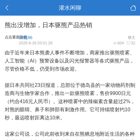
灌水闲聊
熊出没增加，日本驱熊产品热销
点击重新加载
田艳96
楼主
2026-6-26 03:01:28
604
32
由于近年来日本熊袭人事件不断增加，商家推出驱熊喷雾、
人工智能（AI）预警设备以及闪光报警器等各式驱熊产品，
尽管价格不低，仍受到市场欢迎。
据日本共同社23日报道，总部位于德岛县的一家动物药剂制
造商与生物学家合作，推出一款驱熊喷雾，售价9900日元
（约合416元人民币）。这种喷雾中的辣椒素含量超过2%，
对熊的眼睛、鼻子和肺部有刺激作用。它可持续喷射约10
秒，最远喷射距离达10米。
这家公司说，公司此前收到来自在熊栖息地附近生活的各种