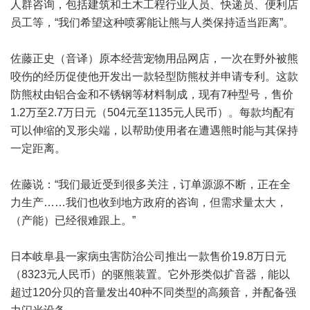
人群咨询，包括建筑和土木工程行业人员、快递员、便利店
员工等，“我们希望这种喷雾能让熊与人类保持适当距离”。
佐藤正史（音译）原本经营宠物用品网店，一次在野外被熊
咬伤的经历促使他开发出一款轻型防熊杖并申请专利。这款
防熊杖由铝合金和不锈钢等材料制成，现有7种型号，售价
1.2万至2.7万日元（504元至1135元人民币）。每款均配有
可以伸缩的叉形尖端，以帮助使用者在遭遇熊时能与其保持
一定距离。
佐藤说：“我们最近受到很多关注，订单源源不断，正在全
力生产……我们也收到地方政府的咨询，但需求量太大，
（产能）已经很难跟上。”
日本岐阜县一家病虫害防治公司推出一款售价19.8万日元
（8323元人民币）的驱熊装置。它外形类似扩音器，能以
超过120分贝的音量发出40种不同类型的高频音，并配备强