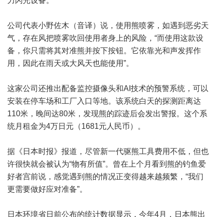
力闪光设备。
公司代表小野佐木（音译）说，使用熊喷雾，如遇到恶劣天
气，存在风把喷雾吹回使用者身上的风险，“而使用这款设
备，你只需将其对准熊并按下按钮。它依靠光和声发挥作
用，因此在雨天或大风天也能使用”。
这家公司还推出配备监控摄像头和AI技术的预警系统，可以
安装在停车场和工厂入口等地。该系统白天的探测距离达
110米，晚间达80米，发现熊的踪迹后会发出警报。这个系
统月租金为4万日元（1681元人民币）。
据《日本时报》报道，尽管新一代驱熊工具费用不低，但也
许很快就会被认为“物有所值”。曾在上个月看到熊的钓鱼爱
好者宫前说，感觉遇到熊的情况正变得越来越频繁，“我们
更需要做好应对准备”。
日本环境省日前公布的统计数据显示，今年4月，日本熊出