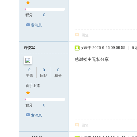
积分
0
发消息
回复
许悦军
发表于 2026-6-26 09:09:55
|
显
感谢楼主无私分享
0
0
0
主题
回帖
积分
新手上路
积分
0
发消息
回复