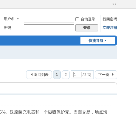
切
换
用户名
自动登录
找回密码
到
窄
密码
立即注册
登录
版
快捷导航
返回列表
1
2
/ 2 页
下一页
95%。送原装充电器和一个磁吸保护壳。当面交易，地点海