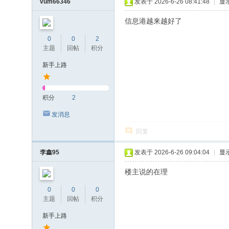
vum66346
发表于 2026-6-26 08:41:48
|
显
信息港越来越好了
0
0
2
主题
回帖
积分
新手上路
积分
2
发消息
回复
李鑫95
发表于 2026-6-26 09:04:04
|
显
楼主说的在理
0
0
0
主题
回帖
积分
新手上路