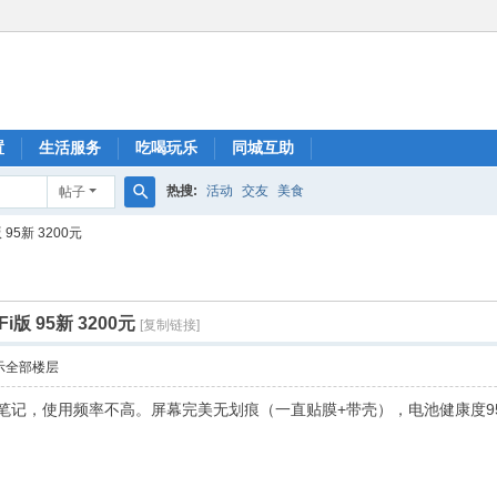
置
生活服务
吃喝玩乐
同城互助
热搜:
活动
交友
美食
帖子
搜
版 95新 3200元
索
iFi版 95新 3200元
[复制链接]
示全部楼层
做笔记，使用频率不高。屏幕完美无划痕（一直贴膜+带壳），电池健康度