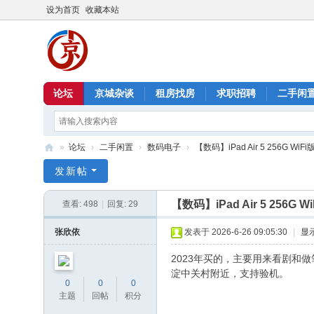
设为首页
收藏本站
论坛
京城杂谈
租房找房
求职招聘
二手闲
»
论坛
›
二手闲置
›
数码电子
›
【数码】iPad Air 5 256G WiFi
北
发新帖
京
【数码】iPad Air 5 256G W
查看:
498
|
回复:
29
信
息
张欣依
发表于 2026-6-26 09:05:30
|
显
港
2023年买的，主要用来看剧和
淀中关村附近，支持验机。
0
0
0
主题
回帖
积分