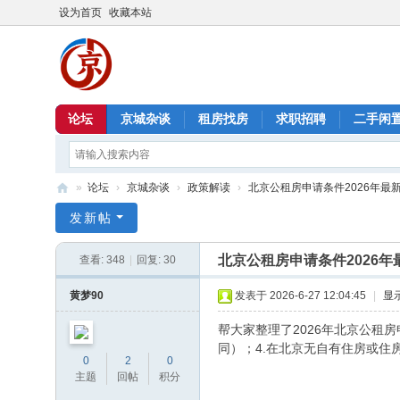
设为首页
收藏本站
论坛
京城杂谈
租房找房
求职招聘
二手闲
»
论坛
›
京城杂谈
›
政策解读
›
北京公租房申请条件2026年最
北
发新帖
京
北京公租房申请条件2026年
查看:
348
|
回复:
30
信
息
黄梦90
发表于 2026-6-27 12:04:45
|
显
港
帮大家整理了2026年北京公租
同）；4.在北京无自有住房或住
0
2
0
主题
回帖
积分