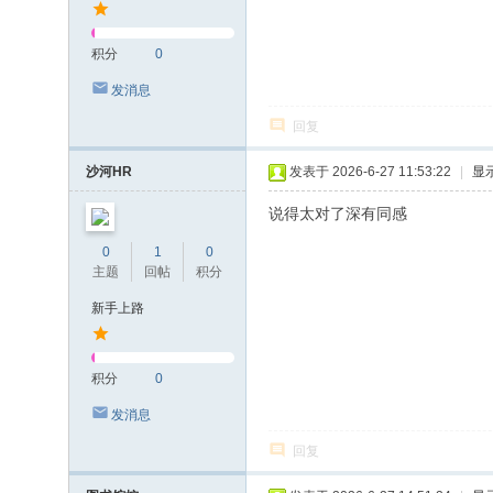
积分
0
发消息
回复
沙河HR
发表于 2026-6-27 11:53:22
|
显
说得太对了深有同感
0
1
0
主题
回帖
积分
新手上路
积分
0
发消息
回复