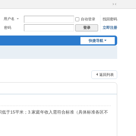
切
换
用户名
自动登录
找回密码
到
窄
密码
立即注册
登录
版
快捷导航
返回列表
积低于15平米；3.家庭年收入需符合标准（具体标准各区不
。