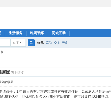
置
生活服务
吃喝玩乐
同城互助
热搜:
活动
交友
美食
帖子
搜
新版
索
最新版
[复制链接]
示全部楼层
房申请条件：1.申请人需有北京户籍或持有有效居住证；2.家庭人均住房面
房面积不达标。具体可以到各区住建委官网查询，也可以拨打12345咨询