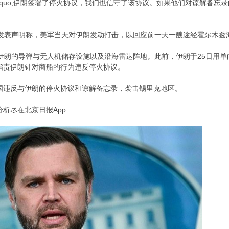
dquo;伊朗签署了停火协议，我们也信守了该协议。如果他们对谅解备
部发表声明称，美军当天对伊朗发动打击，以回应前一天一艘途经霍尔木兹
击伊朗的导弹与无人机储存设施以及沿海雷达阵地。此前，伊朗于25日用
指责伊朗针对商船的行为违反停火协议。
国违反与伊朗的停火协议和谅解备忘录，袭击锡里克地区。
析尽在北京日报App