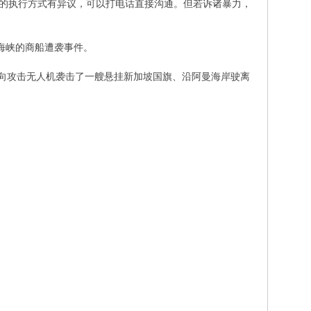
忘录的执行方式有异议，可以打电话直接沟通。但若诉诸暴力，
海峡的商船遭袭事件。
单向攻击无人机袭击了一艘悬挂新加坡国旗、沿阿曼海岸驶离