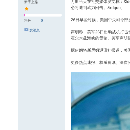
万斯当天在社交媒体发文称：&l
新手上路
必将遭到武力回击。&rdquo;
26日早些时候，美国中央司令
积分
0
发消息
声明称，美军26日出动战机打
霍尔木兹海峡的货轮。美军声明
据伊朗塔斯尼姆通讯社报道，美
更多热点速报、权威资讯、深度分