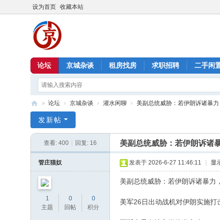
设为首页
收藏本站
论坛
京城杂谈
租房找房
求职招聘
二手闲
»
论坛
›
京城杂谈
›
灌水闲聊
›
美副总统威胁：若伊朗诉诸暴力，将
北
发新帖
京
美副总统威胁：若伊朗诉诸
查看:
400
|
回复:
16
信
息
管庄猫奴
发表于 2026-6-27 11:46:11
|
显
港
美副总统威胁：若伊朗诉诸暴力
1
0
0
美军26日出动战机对伊朗实施
主题
回帖
积分