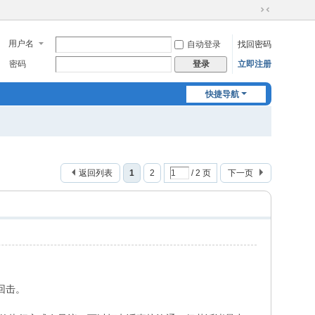
切
换
用户名
自动登录
找回密码
到
窄
密码
立即注册
登录
版
快捷导航
返回列表
1
2
/ 2 页
下一页
回击。