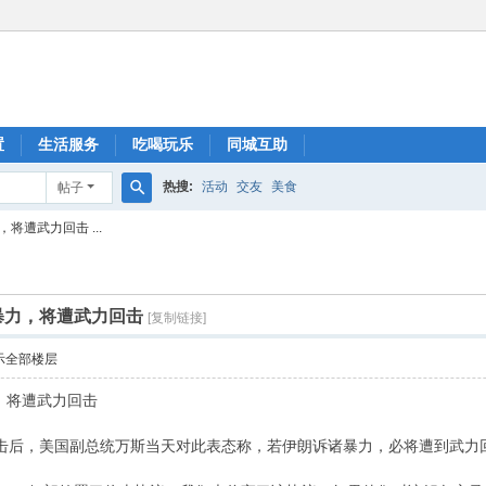
置
生活服务
吃喝玩乐
同城互助
热搜:
活动
交友
美食
帖子
搜
遭武力回击 ...
索
暴力，将遭武力回击
[复制链接]
示全部楼层
，将遭武力回击
打击后，美国副总统万斯当天对此表态称，若伊朗诉诸暴力，必将遭到武力