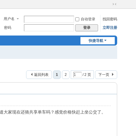
切
换
用户名
自动登录
找回密码
到
窄
密码
立即注册
登录
版
快捷导航
返回列表
1
2
/ 2 页
下一页
不知道大家现在还骑共享单车吗？感觉价格快赶上坐公交了。