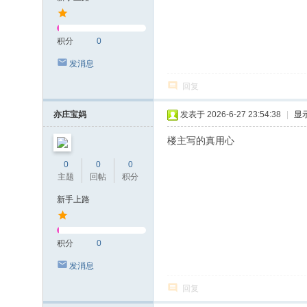
积分
0
发消息
回复
亦庄宝妈
发表于 2026-6-27 23:54:38
|
显
楼主写的真用心
0
0
0
主题
回帖
积分
新手上路
积分
0
发消息
回复