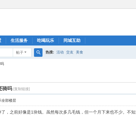
置
生活服务
吃喝玩乐
同城互助
热搜:
活动
交友
美食
帖子
搜
骑吗
索
还骑吗
[复制链接]
示全部楼层
5分钟了，之前好像是1块钱。虽然每次多几毛钱，但一个月下来也不少。