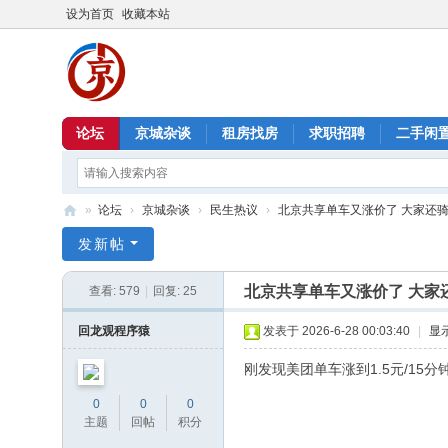
设为首页
收藏本站
论坛
京城杂谈
租房找房
求职招聘
二手闲
»
论坛
›
京城杂谈
›
民生热议
›
北京共享单车又涨价了 大家还
北
发新帖
京
北京共享单车又涨价了 大家
查看:
579
|
回复:
25
信
息
回龙观程序猿
发表于 2026-6-28 00:03:40
|
显
港
刚发现美团单车涨到1.5元/1
0
0
0
主题
回帖
积分