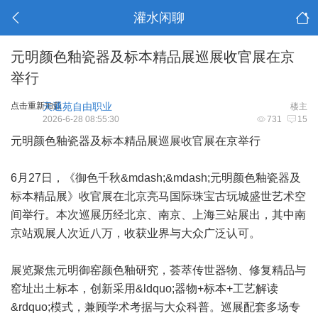
灌水闲聊
元明颜色釉瓷器及标本精品展巡展收官展在京
举行
点击重新加载
天通苑自由职业
楼主
2026-6-28 08:55:30
731
15
元明颜色釉瓷器及标本精品展巡展收官展在京举行
6月27日，《御色千秋&mdash;&mdash;元明颜色釉瓷器及
标本精品展》收官展在北京亮马国际珠宝古玩城盛世艺术空
间举行。本次巡展历经北京、南京、上海三站展出，其中南
京站观展人次近八万，收获业界与大众广泛认可。
展览聚焦元明御窑颜色釉研究，荟萃传世器物、修复精品与
窑址出土标本，创新采用&ldquo;器物+标本+工艺解读
&rdquo;模式，兼顾学术考据与大众科普。巡展配套多场专