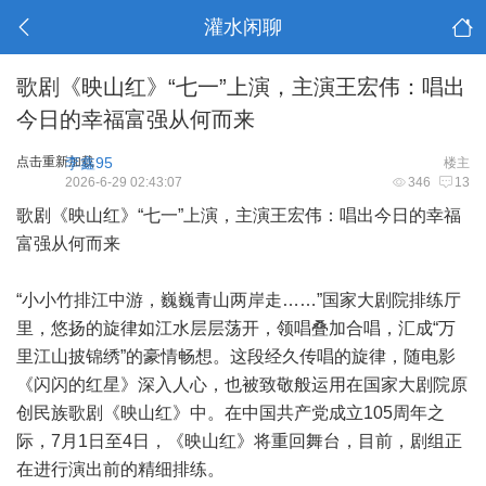
灌水闲聊
歌剧《映山红》“七一”上演，主演王宏伟：唱出
今日的幸福富强从何而来
点击重新加载
李鑫95
楼主
2026-6-29 02:43:07
346
13
歌剧《映山红》“七一”上演，主演王宏伟：唱出今日的幸福
富强从何而来
“小小竹排江中游，巍巍青山两岸走……”国家大剧院排练厅
里，悠扬的旋律如江水层层荡开，领唱叠加合唱，汇成“万
里江山披锦绣”的豪情畅想。这段经久传唱的旋律，随电影
《闪闪的红星》深入人心，也被致敬般运用在国家大剧院原
创民族歌剧《映山红》中。在中国共产党成立105周年之
际，7月1日至4日，《映山红》将重回舞台，目前，剧组正
在进行演出前的精细排练。