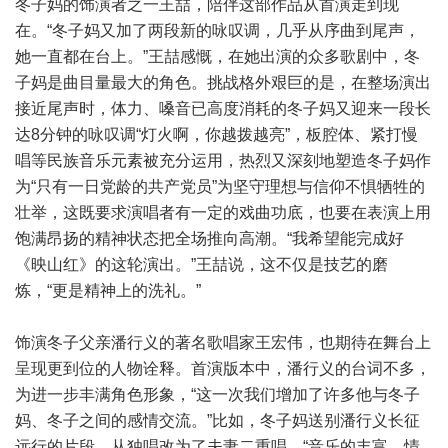
冬子妈的饰演者之一王喆，陪伴这部作品从首演走到现
在。“冬子妈又加了两段新的咏叹调，几乎从序曲到尾声，
她一直都在台上。”王喆感慨，在她出演的众多歌剧中，冬
子妈是曲目量最大的角色。挑战格外艰巨的是，在整场演出
接近尾声时，体力、嗓音已高度消耗的冬子妈又迎来一段长
达8分钟的咏叹调“灯火啊，你越拨越亮”，板腔体、紧打慢
唱等民族音乐元素被充分运用，热烈又深刻地塑造冬子妈作
为“只有一日党龄的共产党员”为坚守理想与信仰不惧牺牲的
壮举，这既要求演唱者有一定的戏曲功底，也要在表演上用
饱满昂扬的精神状态把全场推向高潮。“我希望能完成好
《映山红》的这轮演出。”王喆说，这不仅是技艺的磨
炼，“更是精神上的洗礼。”
饰演冬子父亲潘行义的著名歌唱家王宏伟，也期待在舞台上
呈现更到位的人物诠释。首演版本中，潘行义的台词不多，
为进一步丰满角色形象，“这一次我们增加了许多他与冬子
妈、冬子之间的感情交流。”比如，冬子妈送别潘行义长征
远行的片段，从独唱改为了夫妻二重唱，“音乐的丰富、情