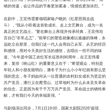
绪的传递，会让作品的节奏更加紧凑，情感也更加浓烈。”
在剧中，王宏伟需要领唱家喻户晓的《红星照我去战
斗》，“我从小听着这首歌成长、走上文艺舞台，成为一名
真正的文艺战士。”要在舞台上再现并传承经典，王宏伟坦
言自己“非常忐忑”，“前辈们的塑造就像难以逾越的珠峰，永
远屹立在那里，但我们这一代人会用自己从军、从艺的经历
和感情，用对今天美好生活的感悟，去唱出一些不同的味
道。”今年是中国工农红军长征胜利90周年，在王宏伟看
来，复排《映山红》的重要意义在于：“希望观众，特别是
年轻人和小朋友能明白，潘冬子为什么小小年纪就有那么坚
强的意志，冬子妈如何从一位普通的农村妇女成长为坚定的
共产党员，潘行义在爬雪山、过草地时为什么从未丢失革命
的信念。正是因为有千千万万共产党员、革命战士的牺牲奉
献，才有我们今天的幸福富强。”
与剧场演出同步，7月1日19:00，国家大剧院2026“超现