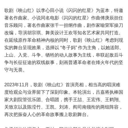
歌剧《映山红》以李心田小说《闪闪的红星》为蓝本，特邀
著名作曲家、小说同名电影《闪闪的红星》作曲傅庚辰担任
音乐顾问，著名作曲家张千一担纲作曲，剧作家喻荣军操刀
改编，导演胡宗琪、舞美设计王欢等知名艺术家共同打造。
在延续原作革命精神内核的同时，歌剧《映山红》考虑到现
实的舞台呈现效果，选择以 “冬子妈” 作为主角，以她送郎、
上山、入党、斗争、牺牲的动人故事为主线，串联起敌后斗
争与长征征途的双线叙事，刻画普通革命者在烽火年代的坚
守与无畏。
2023年11月，歌剧《映山红》首演亮相，相当高的唱演难
度给观众与业界留下了深刻印象。本轮演出，吕嘉将执棒国
家大剧院管弦乐团、合唱团，携手王喆、王宏伟、王鹤翔、
关致京以及陈滢竹、王凯、刘涛、阎司南领衔的两组阵容，
再次把振奋人心的革命故事搬上歌剧舞台。