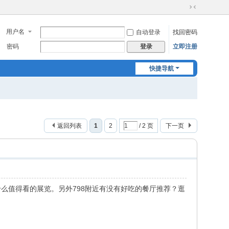
切
换
用户名
自动登录
找回密码
到
窄
密码
立即注册
登录
版
快捷导航
返回列表
1
2
/ 2 页
下一页
么值得看的展览。另外798附近有没有好吃的餐厅推荐？逛