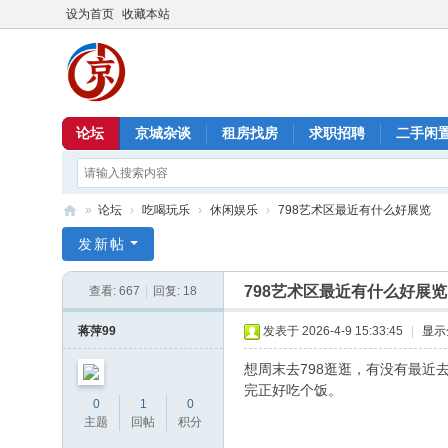
设为首页
收藏本站
论坛
京城杂谈
租房找房
求职招聘
二手闲
»
论坛
›
吃喝玩乐
›
休闲娱乐
›
798艺术区最近有什么好展览
北
发新帖
京
798艺术区最近有什么好展览
查看:
667
|
回复:
18
信
息
蒋萍99
发表于 2026-4-9 15:33:45
|
显示
港
想周末去798逛逛，有没有最近
完正好吃个饭。
0
1
0
主题
回帖
积分