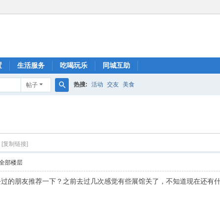
置
生活服务
吃喝玩乐
同城互助
热搜:
活动
交友
美食
帖子
搜
索
[复制链接]
全部楼层
去过的朋友推荐一下？之前去过几次感觉有些展馆关了，不知道现在还有什