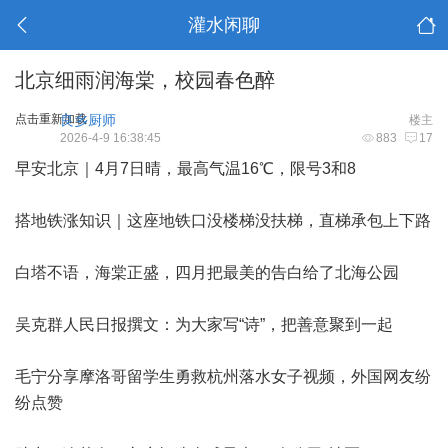
灌水闲聊
北京细雨润海棠，校园春色醉
点击重新加载
良乡厨师
楼主
2026-4-9 16:38:45
883
17
早安北京｜4月7日晴，最高气温16℃，限号3和8
搭地铁涨知识｜这座地铁口没楼梯没扶梯，直梯承包上下路
白塔不语，海棠正盛，四月把最美的告白给了北海公园
吴克群人民日报撰文：为大家写“诗”，把善意聚到一起
毛宁分享摩洛哥留学生勇救杭州落水女子视频，外国网友纷
纷点赞