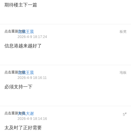
期待楼主下一篇
点击重新加载
北漂王晨
板凳
2026-4-9 18:17:24
信息港越来越好了
点击重新加载
北漂王晨
地板
2026-4-9 18:16:11
必须支持一下
点击重新加载
大兴大谢
#
5
2026-4-9 18:14:16
太及时了正好需要