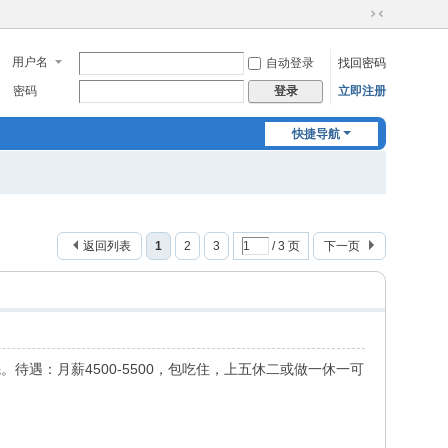
切
换
用户名
自动登录
找回密码
到
窄
密码
立即注册
登录
版
快捷导航
返回列表
1
2
3
/ 3 页
下一页
待遇：月薪4500-5500，包吃住，上五休二或做一休一可