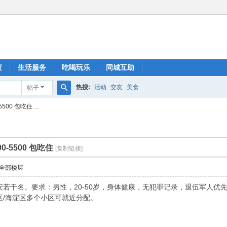
置
生活服务
吃喝玩乐
同城互助
热搜:
活动
交友
美食
帖子
搜
0 包吃住 ...
索
-5500 包吃住
[复制链接]
全部楼层
若干名。要求：男性，20-50岁，身体健康，无犯罪记录，退伍军人优先。
区/海淀区多个小区可就近分配。