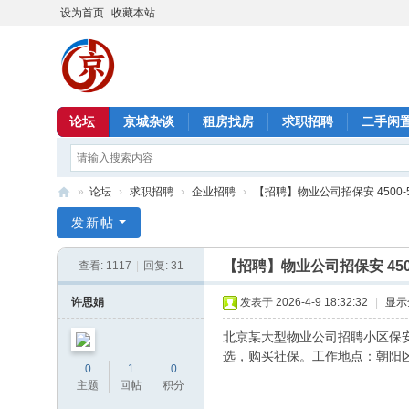
设为首页
收藏本站
论坛
京城杂谈
租房找房
求职招聘
二手闲
»
论坛
›
求职招聘
›
企业招聘
›
【招聘】物业公司招保安 4500-550
北
发新帖
京
【招聘】物业公司招保安 4500
查看:
1117
|
回复:
31
信
息
许思娟
发表于 2026-4-9 18:32:32
|
显示
港
北京某大型物业公司招聘小区保安
选，购买社保。工作地点：朝阳
0
1
0
主题
回帖
积分