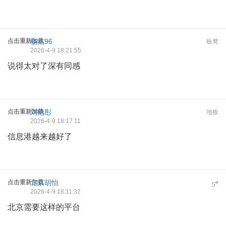
点击重新加载
杨杰96
板凳
2026-4-9 18:21:55
说得太对了深有同感
点击重新加载
刘艳彤
地板
2026-4-9 18:17:11
信息港越来越好了
点击重新加载
北京胡怡
#
5
2026-4-9 18:11:32
北京需要这样的平台