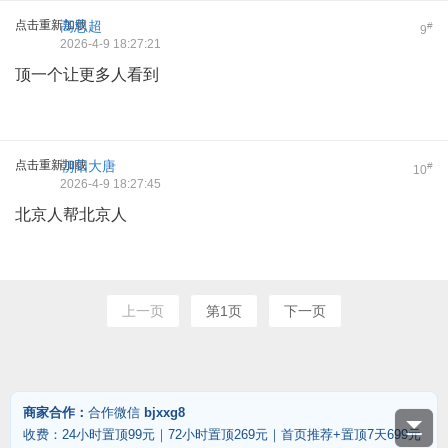
点击重新加载
高思超
#
9
2026-4-9 18:27:21
顶一个让更多人看到
点击重新加载
朝阳大唐
#
10
2026-4-9 18:27:45
北京人帮北京人
上一页
第1页
下一页
商家合作：
合作微信
bjxxg8
收费：24小时置顶99元｜72小时置顶269元｜首页推荐+置顶7天699元