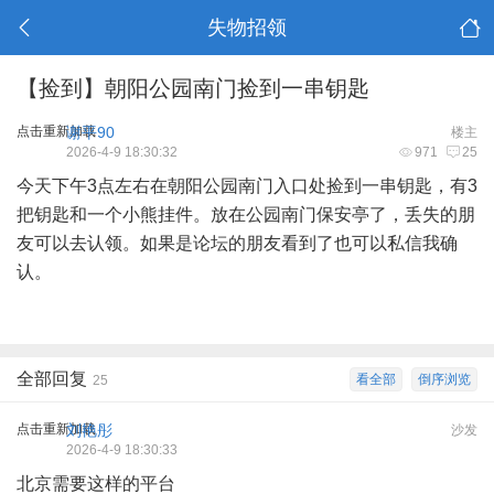
失物招领
【捡到】朝阳公园南门捡到一串钥匙
点击重新加载
谢平90
楼主
2026-4-9 18:30:32
971
25
今天下午3点左右在朝阳公园南门入口处捡到一串钥匙，有3
把钥匙和一个小熊挂件。放在公园南门保安亭了，丢失的朋
友可以去认领。如果是论坛的朋友看到了也可以私信我确
认。
全部回复
看全部
倒序浏览
25
点击重新加载
刘艳彤
沙发
2026-4-9 18:30:33
北京需要这样的平台