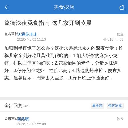
美食探店
簋街深夜觅食指南 这几家开到凌晨
点击重新加载
天通苑球迷
楼主
2026-7-3 02:55:13
518
32
加班到半夜饿了怎么办？簋街永远是北京人的深夜食堂！推
荐几家亲测好吃且营业到很晚的：1.胡大饭馆的麻辣小龙
虾，排队王但真的好吃；2.花家怡园的烤鱼，分量足味道
好；3.仔仔的小龙虾，性价比高；4.路边的烤串摊，便宜实
惠。温馨提示：周末去人巨多，工作日晚上体验更好。
全部回复
看全部
倒序浏览
32
点击重新加载
谢杰晓
沙发
2026-7-3 02:55:09