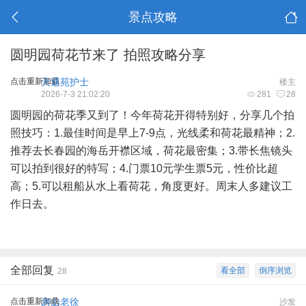
景点攻略
圆明园荷花节来了 拍照攻略分享
点击重新加载
天通苑护士
楼主
2026-7-3 21:02:20
281
28
圆明园的荷花季又到了！今年荷花开得特别好，分享几个拍
照技巧：1.最佳时间是早上7-9点，光线柔和荷花最精神；2.
推荐去长春园的海岳开襟区域，荷花最密集；3.带长焦镜头
可以拍到很好的特写；4.门票10元学生票5元，性价比超
高；5.可以租船从水上看荷花，角度更好。周末人多建议工
作日去。
全部回复
看全部
倒序浏览
28
点击重新加载
房山老徐
沙发