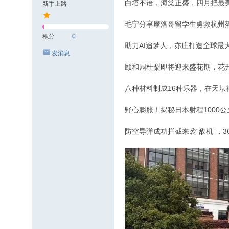
白塔不语，海棠正盛，四月把最
新手上路
毛宁分享摩洛哥留学生勇救杭州
积分
0
助力AI追梦人，亦庄打造全球最大
发消息
颐和园杜梨即将迎来盛花期，花
八种材料制成16种乐器，在天坛
野心膨胀！揭秘日本射程1000公
防空导弹成功拦截来袭“敌机”，3