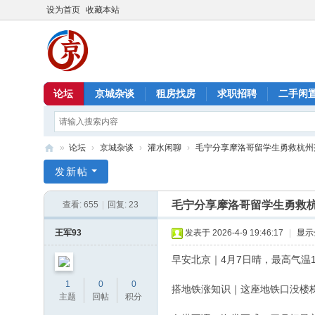
设为首页
收藏本站
论坛
京城杂谈
租房找房
求职招聘
二手闲
»
论坛
›
京城杂谈
›
灌水闲聊
›
毛宁分享摩洛哥留学生勇救杭州落
北
发新帖
京
毛宁分享摩洛哥留学生勇救
查看:
655
|
回复:
23
信
息
王军93
发表于 2026-4-9 19:46:17
|
显示
港
早安北京｜4月7日晴，最高气温1
1
0
0
搭地铁涨知识｜这座地铁口没楼
主题
回帖
积分