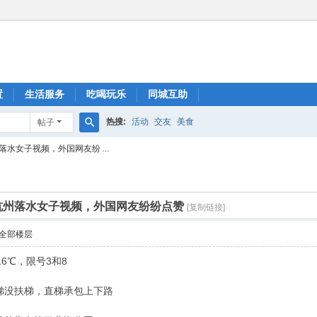
置
生活服务
吃喝玩乐
同城互助
热搜:
活动
交友
美食
帖子
搜
水女子视频，外国网友纷 ...
索
杭州落水女子视频，外国网友纷纷点赞
[复制链接]
全部楼层
6℃，限号3和8
梯没扶梯，直梯承包上下路