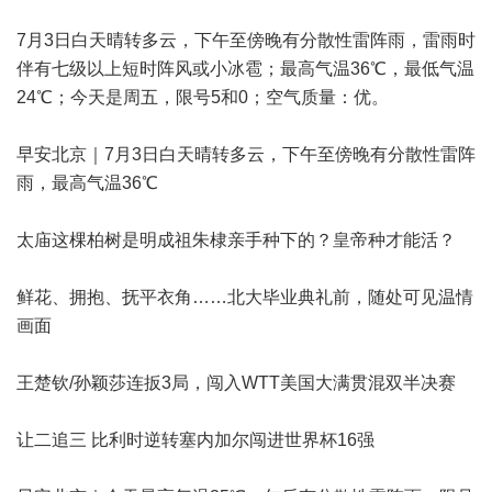
7月3日白天晴转多云，下午至傍晚有分散性雷阵雨，雷雨时
伴有七级以上短时阵风或小冰雹；最高气温36℃，最低气温
24℃；今天是周五，限号5和0；空气质量：优。
早安北京｜7月3日白天晴转多云，下午至傍晚有分散性雷阵
雨，最高气温36℃
太庙这棵柏树是明成祖朱棣亲手种下的？皇帝种才能活？
鲜花、拥抱、抚平衣角……北大毕业典礼前，随处可见温情
画面
王楚钦/孙颖莎连扳3局，闯入WTT美国大满贯混双半决赛
让二追三 比利时逆转塞内加尔闯进世界杯16强