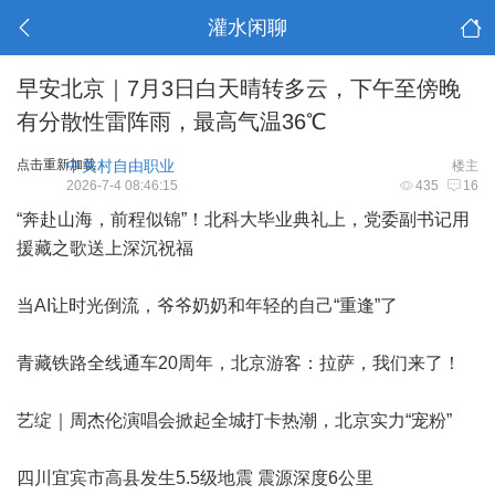
灌水闲聊
早安北京｜7月3日白天晴转多云，下午至傍晚
有分散性雷阵雨，最高气温36℃
点击重新加载
中关村自由职业
楼主
2026-7-4 08:46:15
435
16
“奔赴山海，前程似锦”！北科大毕业典礼上，党委副书记用
援藏之歌送上深沉祝福
当AI让时光倒流，爷爷奶奶和年轻的自己“重逢”了
青藏铁路全线通车20周年，北京游客：拉萨，我们来了！
艺绽｜周杰伦演唱会掀起全城打卡热潮，北京实力“宠粉”
四川宜宾市高县发生5.5级地震 震源深度6公里