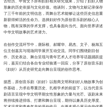
古经历、甲骨文卜辞和妇好相关研究成果，介绍了妇好人物
形象的历史依据与文化价值。他谈到，文物与文献记录保存
了三千年前的文明信息，而舞台艺术能够让这些历史信息重
新获得鲜活的生命力。选择妇好作为原创音乐剧的核心人
物，既有深厚的学术支撑，也具备面向当代、面向世界讲述
中华文明故事的艺术潜力。
在创作交流环节中，唐际根、郝耀华、易杰、文子、杨旭五
位主创嘉宾与现场同学展开互动交流。同学们围绕剧目创
作、历史表达、舞台呈现与青年艺术人才培养等话题踊跃提
问，嘉宾们结合各自专业经验逐一回应，分享了原创音乐剧
《妇好》从历史研究走向舞台呈现的创作思考。
据悉，原创音乐剧《妇好》以殷商文明和妇好人物故事为创
作基础，力求在尊重历史、扎根学术的前提下，以当代音乐
剧语言呈现中华文明早期女性形象的力量与光芒。该剧未来
将持续推进排练、打磨和舞台呈现，期待以兼具历史厚度、
艺术温度和青春气息的原创作品，向更多观众展示中华优秀