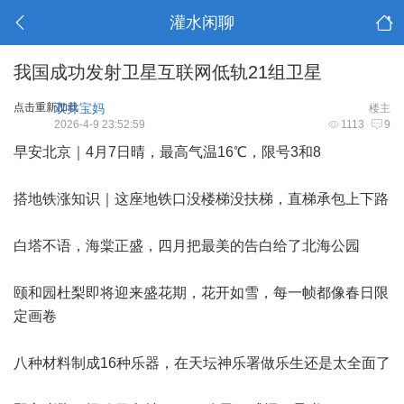
灌水闲聊
我国成功发射卫星互联网低轨21组卫星
点击重新加载
双井宝妈
楼主
2026-4-9 23:52:59
1113
9
早安北京｜4月7日晴，最高气温16℃，限号3和8
搭地铁涨知识｜这座地铁口没楼梯没扶梯，直梯承包上下路
白塔不语，海棠正盛，四月把最美的告白给了北海公园
颐和园杜梨即将迎来盛花期，花开如雪，每一帧都像春日限
定画卷
八种材料制成16种乐器，在天坛神乐署做乐生还是太全面了