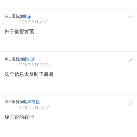
点击重新加载
徐萍泽
#
6
2026-7-5 11:48:21
帖子值得置顶
点击重新加载
北漂刘璐
#
7
2026-7-5 11:43:12
这个信息太及时了谢谢
点击重新加载
立水桥司机
#
8
2026-7-5 11:57:47
楼主说的在理