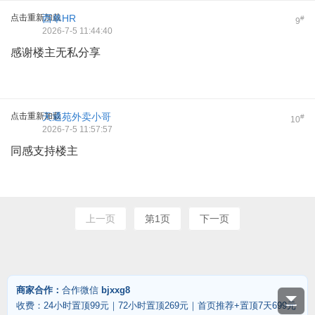
点击重新加载
西单HR
#
9
2026-7-5 11:44:40
感谢楼主无私分享
点击重新加载
天通苑外卖小哥
#
10
2026-7-5 11:57:57
同感支持楼主
上一页
第1页
下一页
商家合作：
合作微信
bjxxg8
收费：24小时置顶99元｜72小时置顶269元｜首页推荐+置顶7天699元