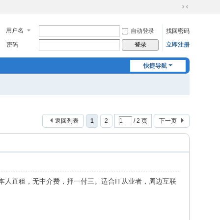
切
换
用户名
自动登录
找回密码
到
窄
密码
立即注册
登录
版
快捷导航
返回列表
1
2
/ 2 页
下一页
本人直租，无中介费，押一付三。适合IT从业者，周边互联