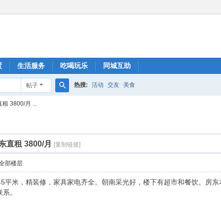
置
生活服务
吃喝玩乐
同城互助
热搜:
活动
交友
美食
帖子
搜
800/月 ...
索
直租 3800/月
[复制链接]
全部楼层
45平米，精装修，家具家电齐全。朝南采光好，楼下有超市和餐饮。房东
联系。