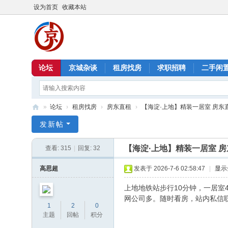
设为首页
收藏本站
论坛
京城杂谈
租房找房
求职招聘
二手闲
»
论坛
›
租房找房
›
房东直租
›
【海淀·上地】精装一居室 房东直租 3
北
发新帖
京
【海淀·上地】精装一居室 房东
查看:
315
|
回复:
32
信
息
高思超
发表于 2026-7-6 02:58:47
|
显示
港
上地地铁站步行10分钟，一居室
网公司多。随时看房，站内私信
1
2
0
主题
回帖
积分