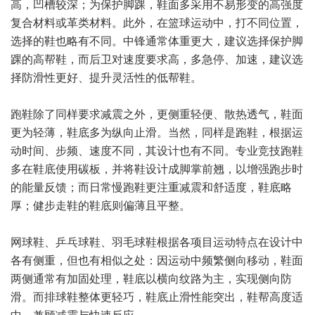
高，凹槽较深；为保护脚踝，鞋面多采用不易形变的高强度
复合材料或革类材料。此外，在篮球运动中，打不同位置，
选择的鞋也略有不同。中锋通常体重更大，建议选择保护脚
踝的高帮鞋，而后卫对速度要求高，多急停、加速，建议选
择防滑性更好、提升灵活性的低帮鞋。
跑鞋除了同样要求减震之外，更侧重轻便、散热透气，鞋面
更为轻薄，鞋底多为纵向止滑。当然，同样是跑鞋，根据运
动时间、步频、速度不同，其设计也有不同。专业竞技跑鞋
多在鞋底使用碳板，并将鞋设计成脚掌前翘，以增强跑步时
的能量反馈；而日常慢跑鞋更注重减震和舒适度，鞋底略
厚；健步走鞋的鞋底则偏薄且平整。
网球鞋、乒乓球鞋、羽毛球鞋根据各项目运动特点在设计中
各有侧重，但也有相似之处：因运动中频繁侧向移动，鞋面
两侧通常有加固处理，鞋底以横向纹路为主，实现侧向防
滑。而排球鞋整体更轻巧，鞋底止滑性能突出，鞋帮高度适