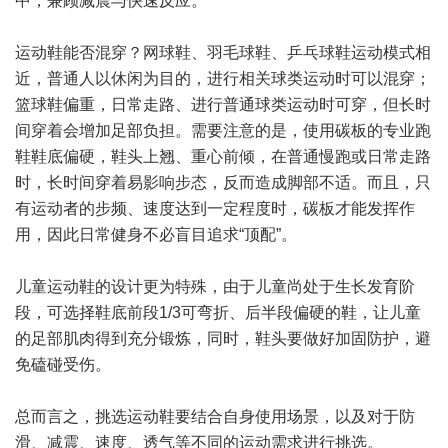
中，兼顾减震与快速反应。
运动鞋能否混穿？网球鞋、羽毛球鞋、乒乓球鞋运动模式相
近，普通人以休闲为目的，进行相关球类运动时可以混穿；
篮球鞋偏重，日常走路、进行普通球类运动时可穿，但长时
间穿着会增加足部负担。需要注意的是，使用碳板的专业跑
鞋鞋底偏硬，鞋头上翘、重心前倾，在普通慢跑或日常走路
时，长时间穿着易影响步态，反而造成脚部不适。而且，只
有运动者的步频、速度达到一定程度时，碳板才能发挥作
用，因此日常健身不必盲目追求“顶配”。
儿童运动鞋的设计更为特殊，由于儿童尚处于生长发育阶
段，可选择鞋底前段1/3可弯折、后半段偏硬的鞋，让儿童
的足部肌肉得到充分锻炼，同时，鞋头要做好加固防护，避
免磕碰受伤。
总而言之，挑选运动鞋要结合自身使用场景，以及对于防
滑、减震、速度、透气等不同的运动需求进行挑选。