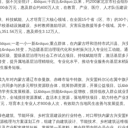
据不完全统计，&ldquo;十四五&rdquo;以来，约200家北京市社会
出900余万元，惠及群众约400万人次，在教育、产业、医疗、人才队伍建
科技赋能、人才培育三大核心领域，在全国15个省（区、市）的30个县域落地
学校基础设施建设、乡村教师激励培训、灾害应急救援等多个领域。其中
51.56万元，惠及师生3.12万人。
dquo;一老一小一新&rdquo;重点群体，在内蒙古呼和浩特市武川县、兴
本土造血&rdquo;转变，为边疆基层治理现代化和乡村振兴注入专业社工动能。通
项区级、盟级基层治理与社会工作试点项目。持续赋能培育，激活基层多
转变，提升属地基层治理精细化、专业化水平。推动专业服务向基层末梢
民生服务短板。
九年对内蒙古通辽市奈曼旗、赤峰市翁牛特旗、兴安盟科尔沁右翼中旗开展帮扶工
共同参与的多元帮扶资源联合体，统筹协调资源，开展公益项目。以&ldquo
夯实发展根基。以&ldquo;扶能&rdquo;促增收，摸排低收入群众
quo;激活力，全域摸排资源禀赋，盘活本土资源，落地帮扶项目，助力特色产
万元，培育本土专业人才800余人次，有效助力当地民生改善与发展提质。
色建筑、节能环保、乡村宜居建设的行业特色，对口帮扶内蒙古兴安盟科尔
研、资源梳理与方案谋划工作，组建了由建筑设计、节能技术、乡村建筑运
以及产业配套建筑短板，掌握第一手资料；整合联盟内部会员企业、行业