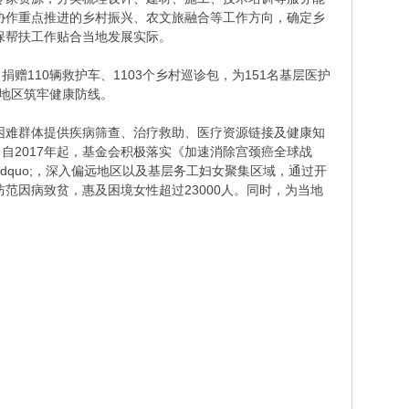
协作重点推进的乡村振兴、农文旅融合等工作方向，确定乡
保帮扶工作贴合当地发展实际。
捐赠110辆救护车、1103个乡村巡诊包，为151名基层医护
远地区筑牢健康防线。
，为困难群体提供疾病筛查、治疗救助、医疗资源链接及健康知
，自2017年起，基金会积极落实《加速消除宫颈癌全球战
rdquo;，深入偏远地区以及基层务工妇女聚集区域，通过开
范因病致贫，惠及困境女性超过23000人。同时，为当地