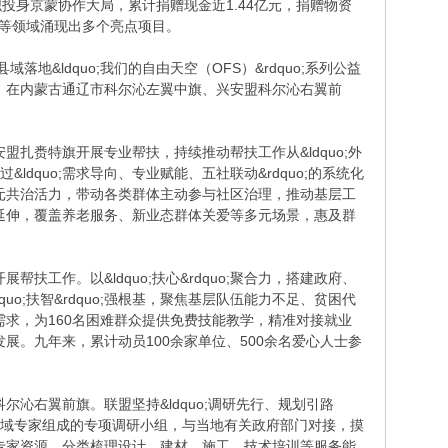
组织投身京蒙协作大局，累计捐赠现金近1.44亿元，捐赠物资
设等领域涌现出多个亮点项目。
&ldquo;我们的自由天空（OFS）&rdquo;系列公益
，在内蒙古通辽市科尔沁左翼中旗、兴安盟科尔沁右翼前
安盟扎赉特旗开展专业帮扶，持续推动帮扶工作从&ldquo;外
过&ldquo;需求导向、专业赋能、五社联动&rdquo;的系统化
元共治活力，带动各类群体主动参与社区治理，推动基层工
延伸，覆盖养老服务、新业态群体关爱等多元场景，惠及群
作。以&ldquo;扶心&rdquo;聚合力，搭建政府、
;扶智&rdquo;强根基，聚焦基层队伍能力不足、贫困代
就业需求，为160名困难群众提供免费技能教学，精准对接就业
业发展。九年来，累计动员100余家单位、500余名爱心人士参
沁右翼前旗。联盟坚持&ldquo;调研先行、规划引路
维领域专家组成的专项调研小组，与当地有关政府部门对接，摸
专家资源，分类梳理设计、建材、施工、技术培训等服务能