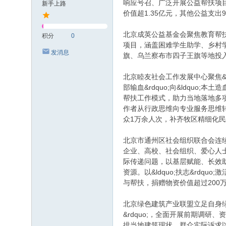
响应号召、广泛开展公益帮扶项目。
新手上路
价值超1.35亿元，其他公益支
北京成英公益基金会聚焦教育帮扶、
积分
0
项目，涵盖困难学生助学、乡村
发消息
旗、乌兰察布市四子王旗等地投入3
北京睦友社会工作发展中心聚焦&l
部输血&rdquo;向&ldquo;
帮扶工作模式，助力当地落地多
作者从行政思维向专业服务思维
众1万余人次，补齐牧区精细化
北京市通州区社会组织联合会连续
企业、高校、社会组织、爱心人士
际传递问题，以基层赋能、长效助学
资源。以&ldquo;扶志&rd
与帮扶，捐赠物资价值超过200
北京绿色建筑产业联盟立足自身绿
&rdquo;，全面开展前期调
排当地建筑现状、群众实际诉求