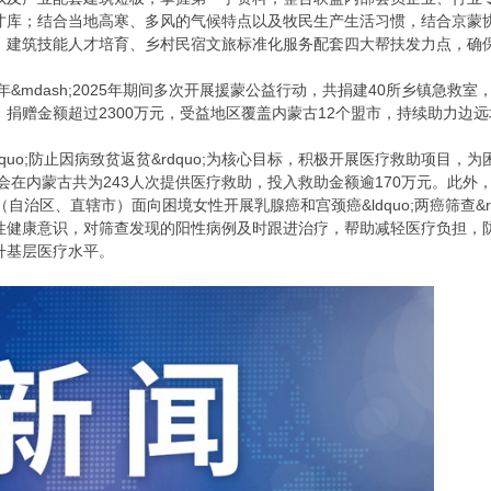
才库；结合当地高寒、多风的气候特点以及牧民生产生活习惯，结合京蒙
、建筑技能人才培育、乡村民宿文旅标准化服务配套四大帮扶发力点，确
年&mdash;2025年期间多次开展援蒙公益行动，共捐建40所乡镇急救室，
捐赠金额超过2300万元，受益地区覆盖内蒙古12个盟市，持续助力边
dquo;防止因病致贫返贫&rdquo;为核心目标，积极开展医疗救助项目
金会在内蒙古共为243人次提供医疗救助，投入救助金额逾170万元。此外
自治区、直辖市）面向困境女性开展乳腺癌和宫颈癌&ldquo;两癌筛查&
健康意识，对筛查发现的阳性病例及时跟进治疗，帮助减轻医疗负担，防
升基层医疗水平。