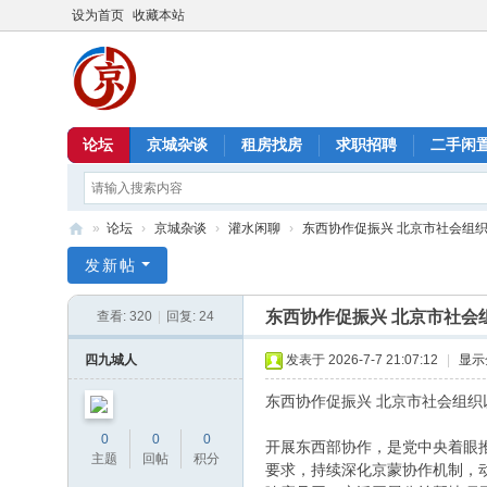
设为首页
收藏本站
论坛
京城杂谈
租房找房
求职招聘
二手闲
»
论坛
›
京城杂谈
›
灌水闲聊
›
东西协作促振兴 北京市社会组织以
北
发新帖
京
东西协作促振兴 北京市社会
查看:
320
|
回复:
24
信
息
四九城人
发表于 2026-7-7 21:07:12
|
显示
港
东西协作促振兴 北京市社会组
0
0
0
开展东西部协作，是党中央着眼
主题
回帖
积分
要求，持续深化京蒙协作机制，