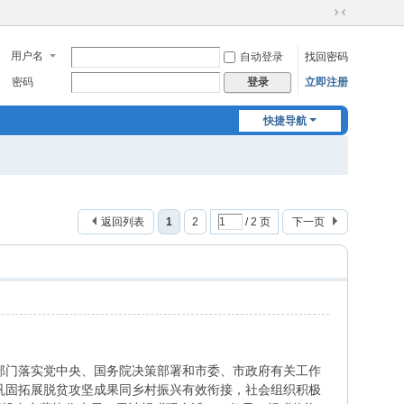
切
换
用户名
自动登录
找回密码
到
窄
密码
立即注册
登录
版
快捷导航
返回列表
1
2
/ 2 页
下一页
部门落实党中央、国务院决策部署和市委、市政府有关工作
巩固拓展脱贫攻坚成果同乡村振兴有效衔接，社会组织积极