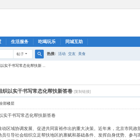
置
生活服务
吃喝玩乐
同城互助
热搜:
活动
交友
美食
帖子
搜
实干书写常态化帮扶新 ...
索
组织以实干书写常态化帮扶新答卷
[复制链接]
全部楼层
织以实干书写常态化帮扶新答卷
推动区域协调发展、促进共同富裕作出的重大决策。近年来，北京市民政
动员引导社会组织立足帮扶地区的禀赋和基础条件、发挥自身优势、参与