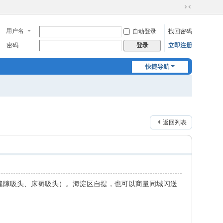
切
换
用户名
自动登录
找回密码
到
窄
密码
立即注册
登录
版
快捷导航
返回列表
、缝隙吸头、床褥吸头）。海淀区自提，也可以商量同城闪送