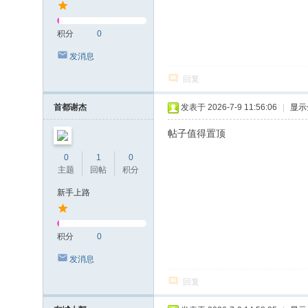
积分
0
发消息
回复
首都谢杰
发表于 2026-7-9 11:56:06
|
显示
帖子值得置顶
0
1
0
主题
回帖
积分
新手上路
积分
0
发消息
回复