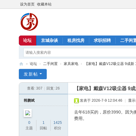
设为首页
收藏本站
论坛
京城杂谈
租房找房
求职招聘
二手闲
»
论坛
›
二手闲置
›
家具家电
›
【家电】戴森V12吸尘器 9成新 1
北
发新帖
京
【家电】戴森V12吸尘器 9成新
查看:
307
|
回复:
26
信
息
韩鹏斌
发表于 2026-7-9 12:04:46
|
显示
港
去年618买的，原价3990。
费用。
0
1
1425
主题
回帖
积分