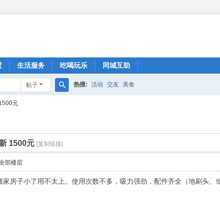
置
生活服务
吃喝玩乐
同城互助
热搜:
活动
交友
美食
帖子
搜
500元
索
 1500元
[复制链接]
全部楼层
因为搬家房子小了用不太上。使用次数不多，吸力强劲，配件齐全（地刷头