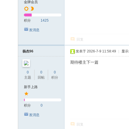
金牌会员
积分
1425
发消息
回复
杨杰96
发表于 2026-7-9 11:58:49
|
显示
期待楼主下一篇
0
0
0
主题
回帖
积分
新手上路
积分
0
发消息
回复