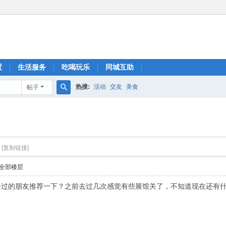
置
生活服务
吃喝玩乐
同城互助
热搜:
活动
交友
美食
帖子
搜
索
[复制链接]
全部楼层
去过的朋友推荐一下？之前去过几次感觉有些展馆关了，不知道现在还有什