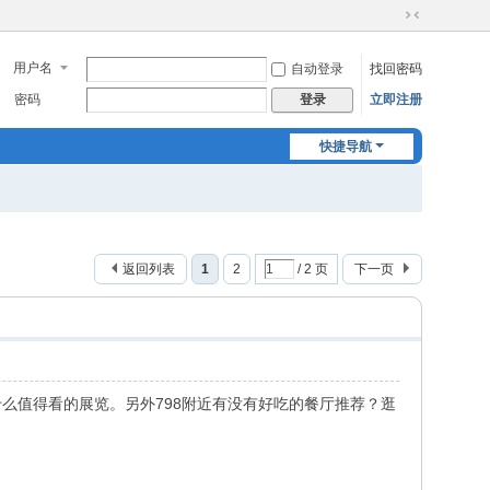
切
换
用户名
自动登录
找回密码
到
窄
密码
立即注册
登录
版
快捷导航
返回列表
1
2
/ 2 页
下一页
么值得看的展览。另外798附近有没有好吃的餐厅推荐？逛