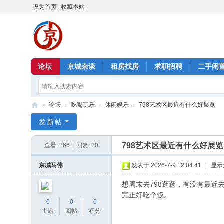
设为首页
收藏本站
论坛
京城杂谈
租房找房
求职招聘
二手闲
»
论坛
›
吃喝玩乐
›
休闲娱乐
›
798艺术区最近有什么好展览
北
发新帖
京
798艺术区最近有什么好展览
查看:
266
|
回复:
20
信
息
京城马伟
发表于 2026-7-9 12:04:41
|
显示
港
想周末去798逛逛，有没有最近
完正好吃个饭。
0
0
0
主题
回帖
积分