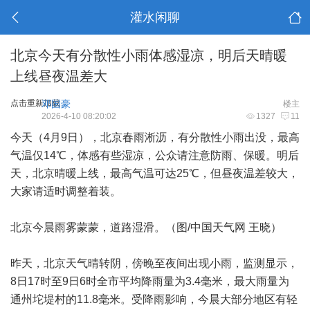
灌水闲聊
北京今天有分散性小雨体感湿凉，明后天晴暖
上线昼夜温差大
点击重新加载
邓国豪
楼主
2026-4-10 08:20:02
1327
11
今天（4月9日），北京春雨淅沥，有分散性小雨出没，最高
气温仅14℃，体感有些湿凉，公众请注意防雨、保暖。明后
天，北京晴暖上线，最高气温可达25℃，但昼夜温差较大，
大家请适时调整着装。
北京今晨雨雾蒙蒙，道路湿滑。（图/中国天气网 王晓）
昨天，北京天气晴转阴，傍晚至夜间出现小雨，监测显示，
8日17时至9日6时全市平均降雨量为3.4毫米，最大雨量为
通州坨堤村的11.8毫米。受降雨影响，今晨大部分地区有轻