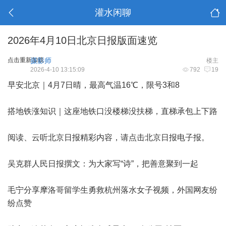
灌水闲聊
2026年4月10日北京日报版面速览
点击重新加载
摄影师
楼主
2026-4-10 13:15:09
792
19
早安北京｜4月7日晴，最高气温16℃，限号3和8
搭地铁涨知识｜这座地铁口没楼梯没扶梯，直梯承包上下路
阅读、云听北京日报精彩内容，请点击北京日报电子报。
吴克群人民日报撰文：为大家写“诗”，把善意聚到一起
毛宁分享摩洛哥留学生勇救杭州落水女子视频，外国网友纷
纷点赞