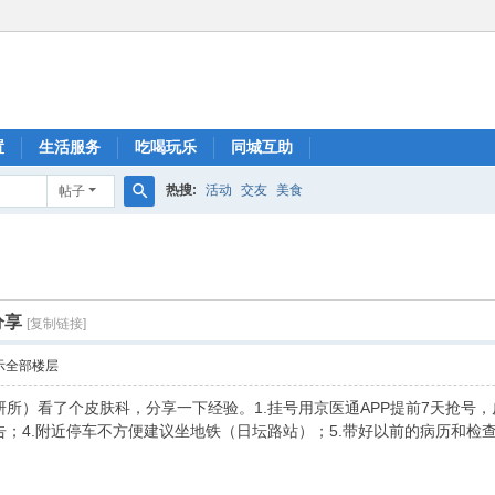
置
生活服务
吃喝玩乐
同城互助
热搜:
活动
交友
美食
帖子
搜
索
分享
[复制链接]
示全部楼层
所）看了个皮肤科，分享一下经验。1.挂号用京医通APP提前7天抢号，皮
；4.附近停车不方便建议坐地铁（日坛路站）；5.带好以前的病历和检