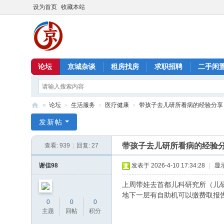
设为首页
收藏本站
论坛
京城杂谈
租房找房
求职招聘
二手闲
»
论坛
›
生活服务
›
医疗健康
›
带孩子去儿研所看病的经验分享
北
发新帖
京
带孩子去儿研所看病的经验
查看:
939
|
回复:
27
信
息
谢佳98
发表于 2026-4-10 17:34:28
|
显
港
上周带娃去首都儿科研究所（儿研
地下一层有自助机可以缴费取报告
0
0
0
主题
回帖
积分