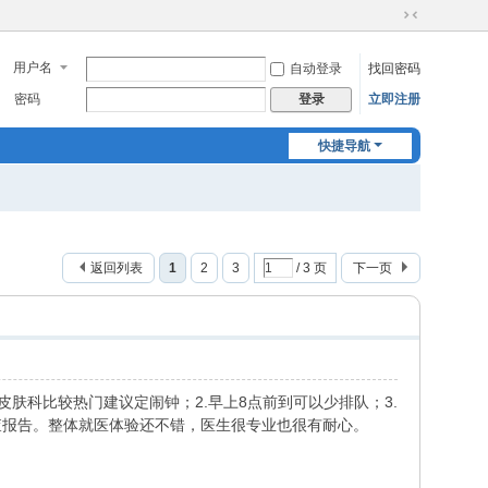
切
换
用户名
自动登录
找回密码
到
窄
密码
立即注册
登录
版
快捷导航
返回列表
1
2
3
/ 3 页
下一页
肤科比较热门建议定闹钟；2.早上8点前到可以少排队；3.
查报告。整体就医体验还不错，医生很专业也很有耐心。