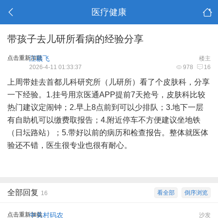
医疗健康
带孩子去儿研所看病的经验分享
点击重新加载
汪颖飞
楼主
2026-4-11 01:33:37
978
16
上周带娃去首都儿科研究所（儿研所）看了个皮肤科，分享
一下经验。1.挂号用京医通APP提前7天抢号，皮肤科比较
热门建议定闹钟；2.早上8点前到可以少排队；3.地下一层
有自助机可以缴费取报告；4.附近停车不方便建议坐地铁
（日坛路站）；5.带好以前的病历和检查报告。整体就医体
验还不错，医生很专业也很有耐心。
全部回复
看全部
倒序浏览
16
点击重新加载
中关村码农
沙发