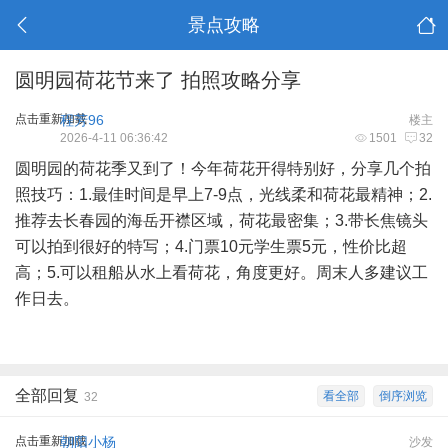
景点攻略
圆明园荷花节来了 拍照攻略分享
点击重新加载
程芳96
楼主
2026-4-11 06:36:42
1501
32
圆明园的荷花季又到了！今年荷花开得特别好，分享几个拍
照技巧：1.最佳时间是早上7-9点，光线柔和荷花最精神；2.
推荐去长春园的海岳开襟区域，荷花最密集；3.带长焦镜头
可以拍到很好的特写；4.门票10元学生票5元，性价比超
高；5.可以租船从水上看荷花，角度更好。周末人多建议工
作日去。
全部回复
看全部
倒序浏览
32
点击重新加载
朝阳小杨
沙发