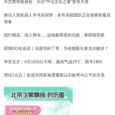
辛芷蕾有新身份，出任“中法文化之春”宣传大使
探访人形机器人半马实训营，多所高校团队正在做赛前最后
准备
雨打桃花、游人撑伞......这场春雨里的北植，美得很安静
跟我GO去追花｜法源寺的丁香，为何能吸引泰戈尔赋诗？
早安北京｜4月10日白天晴，最高气温25℃，限号1和6
理论1点点｜促进共同富裕需重新认识效率与公平的关系