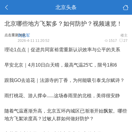
北京头条
北京哪些地方飞絮多？如何防护？视频速览！
点击重新加载
刘志军
楼主
2026-4-11 11:20:52
1517
27
理论1点点｜促进共同富裕需重新认识效率与公平的关系
早安北京｜4月10日白天晴，最高气温25℃，限号1和6
跟我GO去追花｜法源寺的丁香，为何能吸引泰戈尔赋诗？
雨打桃花、游人撑伞......这场春雨里的北植，美得很安静
随着气温逐渐升高，北京五环内城区已渐渐开始飘絮。哪些
地方飞絮浓度高？过敏人群如何做好防护？