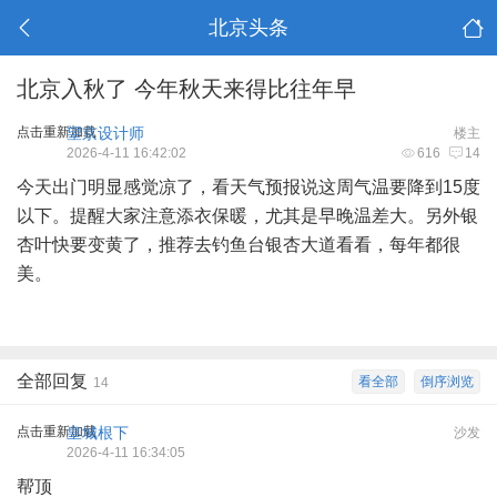
北京头条
北京入秋了 今年秋天来得比往年早
点击重新加载
望京设计师
楼主
2026-4-11 16:42:02
616
14
今天出门明显感觉凉了，看天气预报说这周气温要降到15度
以下。提醒大家注意添衣保暖，尤其是早晚温差大。另外银
杏叶快要变黄了，推荐去钓鱼台银杏大道看看，每年都很
美。
全部回复
看全部
倒序浏览
14
点击重新加载
皇城根下
沙发
2026-4-11 16:34:05
帮顶