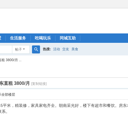
置
生活服务
吃喝玩乐
同城互助
热搜:
活动
交友
美食
帖子
搜
800/月 ...
索
直租 3800/月
[复制链接]
示全部楼层
45平米，精装修，家具家电齐全。朝南采光好，楼下有超市和餐饮。房东
联系。