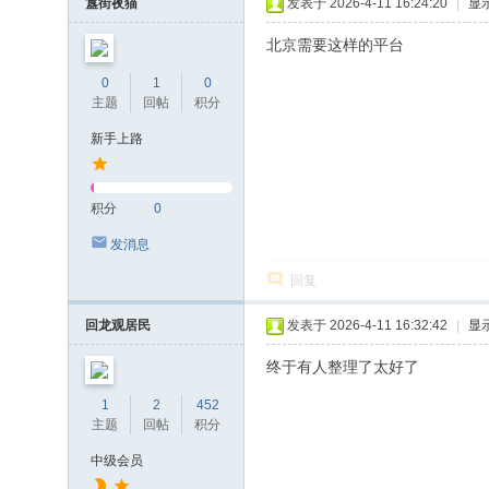
簋街夜猫
发表于 2026-4-11 16:24:20
|
显
北京需要这样的平台
0
1
0
主题
回帖
积分
新手上路
积分
0
发消息
回复
回龙观居民
发表于 2026-4-11 16:32:42
|
显
终于有人整理了太好了
1
2
452
主题
回帖
积分
中级会员