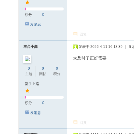
积分
0
发消息
回复
丰台小高
发表于 2026-4-11 16:18:39
|
显
太及时了正好需要
0
0
0
主题
回帖
积分
新手上路
积分
0
发消息
回复