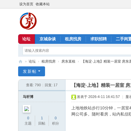
设为首页
收藏本站
论坛
京城杂谈
租房找房
求职招聘
二手闲
»
论坛
›
租房找房
›
房东直租
›
【海淀·上地】精装一居室 房东直租 3
北
发新帖
京
【海淀·上地】精装一居室 房东
查看:
790
|
回复:
17
信
息
马轩博
发表于 2026-4-11 16:41:57
|
显
港
上地地铁站步行10分钟，一居室
网公司多。随时看房，站内私信
0
1
0
主题
回帖
积分