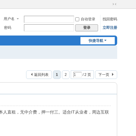
切
换
用户名
自动登录
找回密码
到
窄
密码
立即注册
登录
版
快捷导航
返回列表
1
2
/ 2 页
下一页
本人直租，无中介费，押一付三。适合IT从业者，周边互联