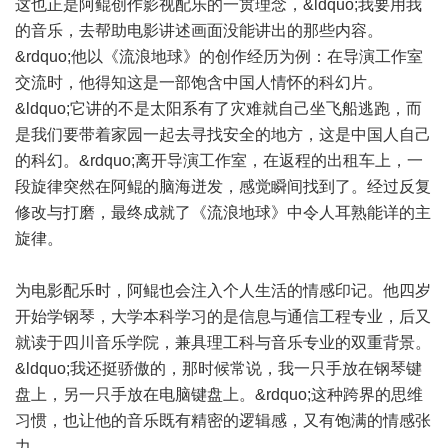
这也正是阿鲲创作影视配乐的一贯理念，&ldquo;我要用我
的音乐，去帮助电影讲述画面没能讲出的那些内容。
&rdquo;他以《流浪地球》的创作经历为例：在导演工作室
交流时，他得知这是一部饱含中国人情怀的科幻片。
&ldquo;它讲的不是太阳系有了灾难就自己坐飞船逃跑，而
是我们要带着家园一起去寻找安全的地方，这是中国人自己
的科幻。&rdquo;离开导演工作室，在返程的出租车上，一
段旋律突然在阿鲲的脑海迸发，感觉瞬间找到了。经过反复
修改与打磨，最终成就了《流浪地球》中令人耳熟能详的主
旋律。
为电影配乐时，阿鲲也会注入个人生活的情感印记。他四岁
开始学钢琴，大学本科学习的是信息与通信工程专业，后又
就读于四川音乐学院，兼具理工科与音乐专业的双重背景。
&ldquo;我还挺骄傲的，那时候常说，我一只手放在钢琴键
盘上，另一只手放在电脑键盘上。&rdquo;这种跨界的思维
习惯，也让他的音乐既有精密的逻辑感，又有饱满的情感张
力。