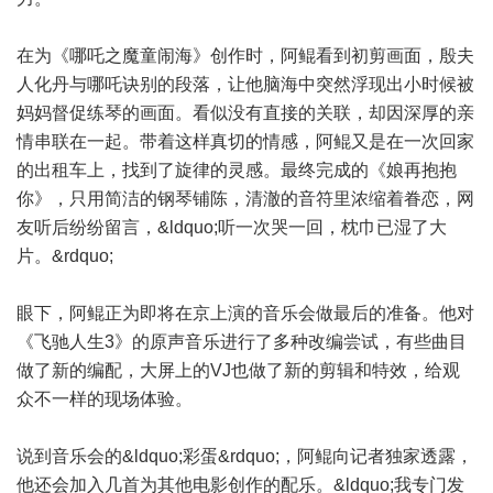
在为《哪吒之魔童闹海》创作时，阿鲲看到初剪画面，殷夫
人化丹与哪吒诀别的段落，让他脑海中突然浮现出小时候被
妈妈督促练琴的画面。看似没有直接的关联，却因深厚的亲
情串联在一起。带着这样真切的情感，阿鲲又是在一次回家
的出租车上，找到了旋律的灵感。最终完成的《娘再抱抱
你》，只用简洁的钢琴铺陈，清澈的音符里浓缩着眷恋，网
友听后纷纷留言，&ldquo;听一次哭一回，枕巾已湿了大
片。&rdquo;
眼下，阿鲲正为即将在京上演的音乐会做最后的准备。他对
《飞驰人生3》的原声音乐进行了多种改编尝试，有些曲目
做了新的编配，大屏上的VJ也做了新的剪辑和特效，给观
众不一样的现场体验。
说到音乐会的&ldquo;彩蛋&rdquo;，阿鲲向记者独家透露，
他还会加入几首为其他电影创作的配乐。&ldquo;我专门发