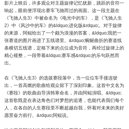
影片上映后，许多观众对主题旋律记忆犹新，跳跃的音符一
响起，眼前便浮现出赛车飞驰而过的画面。这一段主题在
《飞驰人生3》中被命名为《电光中的车》，是《飞驰人生
2》中《风沙中的车》的&ldquo;进化版&rdquo;。对于旋律
的来源，阿鲲给出了一个颇为浪漫的答案，&ldquo;我把一
张赛道的图片画进了五线谱里。&rdquo;蜿蜒曲折的赛道线
条横切五线谱，定格下来的点位成为音符，再经过旋律上的
精心规整，一段带着&ldquo;赛车感&rdquo;的乐句跃然而
出。
在《飞驰人生3》的选拔赛段落中，当一位位车手接连驶
出，一首高燃的歌曲给观众留下了深刻印象。这首中文名为
《赛段》的歌曲由导演韩寒命名，并由阿鲲演唱。&ldquo;
这首歌既是在表达角色们对梦想的追逐，也能代表我们每个
人，在各自的人生赛段里不断超越自我，怀着对未来的美好
愿景奋力前行。&rdquo;阿鲲说。