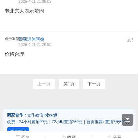
2026-4-11 21:39:08
老北京人表示赞同
点击重新加载
长阳退休阿姨
#
10
2026-4-11 21:26:55
价格合理
上一页
第1页
下一页
商家合作：
合作微信
bjxxg8
收费：24小时置顶99元｜72小时置顶269元｜首页推荐+置顶7天699元
查看明细
回复
收藏
分享