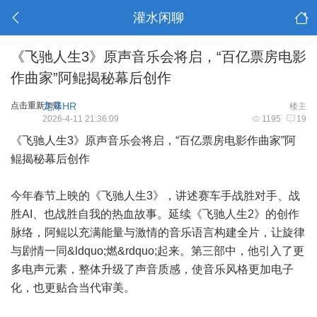
灌水闲聊
《飞驰人生3》原声音乐会将启，“百亿票房电影
作曲家”阿鲲揭秘幕后创作
点击重新加载
龙泽HR
楼主
2026-4-11 21:36:09
1195
19
《飞驰人生3》原声音乐会将启，“百亿票房电影作曲家”阿
鲲揭秘幕后创作
今年春节上映的《飞驰人生3》，讲述赛车手战胜对手、战
胜AI、也战胜自我的热血故事。延续《飞驰人生2》的创作
脉络，阿鲲以充满能量与激情的音乐语言构建全片，让旋律
与剧情一同&ldquo;燃&rdquo;起来。第三部中，他引入了更
多电声元素，整体升级了声音质感，使音乐风格更加电子
化，也更贴合当代审美。