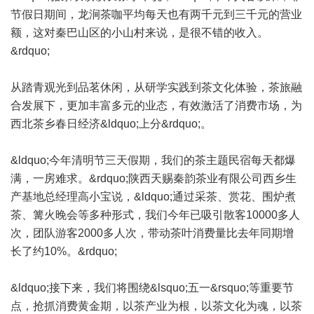
节假日期间，龙涧茶咖平均每天也有两千元到三千元的营业
额，这对秦巴山区的小山村来说，是很不错的收入。
&rdquo;
从踏青观光到品茗休闲，从研学实践到茶文化体验，茶旅融
合发展下，更加丰富多元的业态，有效激活了消费市场，为
西北茶乡春日经济&ldquo;上分&rdquo;。
&ldquo;今年清明节三天假期，我们的茶主题民宿每天都爆
满，一房难求。&rdquo;陕西天赐秦韵茶业有限公司西乡生
产基地总经理高小宝说，&ldquo;通过采茶、赏花、围炉煮
茶、篝火晚会等多种形式，我们今年已吸引散客10000多人
次，团队游客2000多人次，带动茶叶消费量比去年同期增
长了约10%。&rdquo;
&ldquo;接下来，我们将围绕&lsquo;五一&rsquo;等重要节
点，抢抓消费黄金期，以茶产业为根，以茶文化为魂，以茶