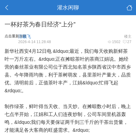
灌水闲聊
一杯好茶为春日经济“上分”
点击重新加载
汪颖飞
楼主
2026-4-14 11:28:48
1502
27
新华社西安4月12日电 &ldquo;最近，我们每天收购新鲜茶
叶一万斤左右。&rdquo;正在摊晾茶叶的茶商江娟说。她经
营的秦丝茶业有限公司位于西北知名茶乡陕西省汉中市西乡
县。今年降雨均衡，利于茶树萌发，县里茶叶产量大，品质
优。清明前后，正值茶叶丰产，江娟&ldquo;忙得飞起
&rdquo;。
制作绿茶，鲜叶得当天收、当天炒。在摊晾数小时后，晚上
七点半开始，江娟和工人们连夜炒制，公司车间里机器轰
鸣，&ldquo;我们每天要保证两千到三千斤的干茶出货量，
才能满足各大客商的旺盛需求。&rdquo;