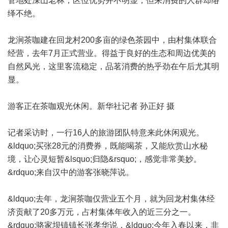
管地处深山老林，区位优势并不明显，但来消费的人群却络
绎不绝。
龙涧茶咖建在回龙村200多亩的绿色茶园中，由村集体联合
经营，去年7月正式营业。得益于良好的生态和周边优美的
自然风光，这里客流稳定，品茗消费的热乎劲在午后尤其明
显。
游客正在茶咖观光休闲。新华社记者 孙正好 摄
记者采访时，一行16人的旅游团队特意来此休闲观光。
&ldquo;买张28元的消费券，既能喝茶，又能欣赏山水秘
境，让心灵短暂&lsquo;归隐&rsquo;，感觉非常美妙。
&rdquo;来自汉中的游客张晓萍说。
&ldquo;去年，龙涧茶咖仅营业五个月，就为回龙村集体经
济贡献了20多万元，占村集体年收入的近三分之一。
&rdquo;骆家坝镇镇长张孝华说，&ldquo;今年入春以来，非