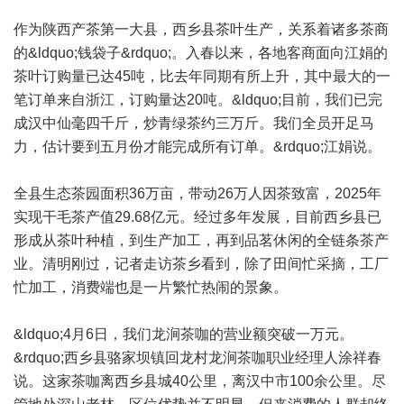
作为陕西产茶第一大县，西乡县茶叶生产，关系着诸多茶商
的&ldquo;钱袋子&rdquo;。入春以来，各地客商面向江娟的
茶叶订购量已达45吨，比去年同期有所上升，其中最大的一
笔订单来自浙江，订购量达20吨。&ldquo;目前，我们已完
成汉中仙毫四千斤，炒青绿茶约三万斤。我们全员开足马
力，估计要到五月份才能完成所有订单。&rdquo;江娟说。
全县生态茶园面积36万亩，带动26万人因茶致富，2025年
实现干毛茶产值29.68亿元。经过多年发展，目前西乡县已
形成从茶叶种植，到生产加工，再到品茗休闲的全链条茶产
业。清明刚过，记者走访茶乡看到，除了田间忙采摘，工厂
忙加工，消费端也是一片繁忙热闹的景象。
&ldquo;4月6日，我们龙涧茶咖的营业额突破一万元。
&rdquo;西乡县骆家坝镇回龙村龙涧茶咖职业经理人涂祥春
说。这家茶咖离西乡县城40公里，离汉中市100余公里。尽