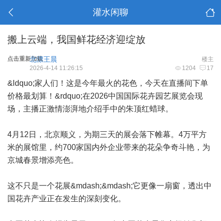
灌水闲聊
搬上云端，我国鲜花经济迎绽放
点击重新加载
北漂王晨
楼主
2026-4-14 11:26:15
1204
17
&ldquo;家人们！这是今年最火的花色，今天在直播间下单
价格最划算！&rdquo;在2026中国国际花卉园艺展览会现
场，主播正激情澎湃地介绍手中的朱顶红蜡球。
4月12日，北京顺义，为期三天的展会落下帷幕。4万平方
米的展馆里，约700家国内外企业带来的花朵争奇斗艳，为
京城春景增添亮色。
这不只是一个花展&mdash;&mdash;它更像一扇窗，透出中
国花卉产业正在发生的深刻变化。