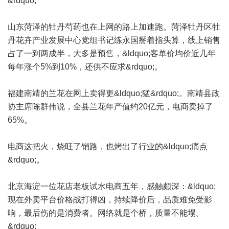
&rdquo;
山东菏泽的牡丹芍药也在上网的路上加速跑。菏泽牡丹区牡
丹花卉产业发展中心党组书记练永国掰着指头算，线上销售
占了一到两成半，大多是预售，&ldquo;客单价均价近几年
每年涨个5%到10%，还供不应求&rdquo;。
福建南靖的兰花在网上卖得更&ldquo;猛&rdquo;。南靖县政
协主席陈群伟说，全县兰花年产值约20亿元，电商卖掉了
65%。
电商这把火，烧旺了销路，也烤出了行业的&ldquo;痛点
&rdquo;。
北京海淀一位花店老板试水电商五年，感触颇深：&ldquo;
现在外卖平台价格战打得凶，持续降价后，品质难免受影
响，最后伤的是消费者。网络就是个桥，质量不能塌。
&rdquo;