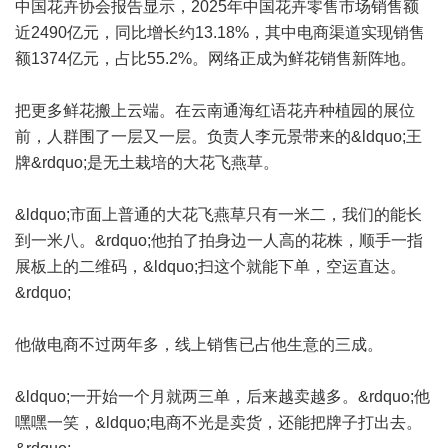
中国花卉协会报告显示，2025年中国花卉零售市场销售额
近2490亿元，同比增长约13.18%，其中电商渠道实现销售
额1374亿元，占比55.2%。网络正成为鲜花销售新阵地。
把更多鲜花搬上云端。在云南通海红语花卉种植园的展位
前，人群围了一层又一层。负责人李元景带来的&ldquo;王
牌&rdquo;是无土栽培的大花飞燕草。
&ldquo;市面上普通的大花飞燕草只有一米二，我们的能长
到一米八。&rdquo;他拍了拍身边一人高的花株，顺手一指
展板上的二维码，&ldquo;扫这个就能下单，空运直达。
&rdquo;
他做电商不过两年多，线上销售已占他生意的三成。
&ldquo;一开始一个月就两三单，后来越卖越多。&rdquo;他
嘿嘿一笑，&ldquo;电商不光是卖货，还能把牌子打出去。