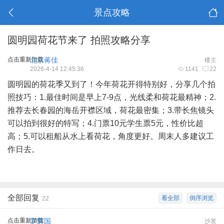
景点攻略
圆明园荷花节来了 拍照攻略分享
点击重新加载
北京蒋佳
楼主
2026-4-14 12:45:36
1141
22
圆明园的荷花季又到了！今年荷花开得特别好，分享几个拍
照技巧：1.最佳时间是早上7-9点，光线柔和荷花最精神；2.
推荐去长春园的海岳开襟区域，荷花最密集；3.带长焦镜头
可以拍到很好的特写；4.门票10元学生票5元，性价比超
高；5.可以租船从水上看荷花，角度更好。周末人多建议工
作日去。
全部回复
看全部
倒序浏览
22
点击重新加载
罗辉国
沙发