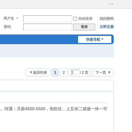
切
换
用户名
自动登录
找回密码
到
窄
密码
立即注册
登录
版
快捷导航
返回列表
1
2
/ 2 页
下一页
待遇：月薪4500-5500，包吃住，上五休二或做一休一可