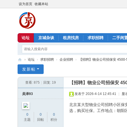
设为首页
收藏本站
论坛
京城杂谈
租房找房
求职招聘
二手闲
»
论坛
›
求职招聘
›
企业招聘
›
【招聘】物业公司招保安 4500-550
北
发新帖
京
【招聘】物业公司招保安 4500
查看:
875
|
回复:
19
信
息
吴泽93
发表于 2026-4-14 12:45:41
|
显
港
北京某大型物业公司招聘小区保安
选，购买社保。工作地点：朝阳
0
0
0
主题
回帖
积分