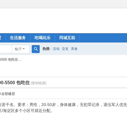
置
生活服务
吃喝玩乐
同城互助
热搜:
活动
交友
美食
帖子
搜
0 包吃住 ...
索
-5500 包吃住
[复制链接]
示全部楼层
若干名。要求：男性，20-50岁，身体健康，无犯罪记录，退伍军人优先。
区/海淀区多个小区可就近分配。