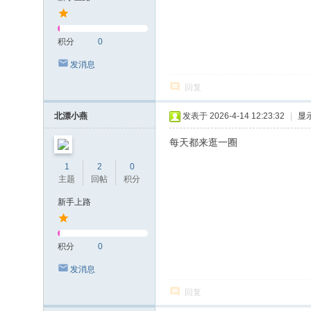
积分
0
发消息
回复
北漂小燕
发表于 2026-4-14 12:23:32
|
显
每天都来逛一圈
1
2
0
主题
回帖
积分
新手上路
积分
0
发消息
回复